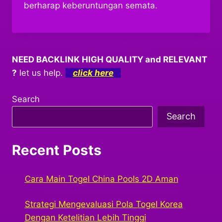
berharap keberuntungan semata.
NEED BACKLINK HIGH QUALITY and RELEVANT
?
let us help.
click here
Search
Search
Recent Posts
Cara Main Togel China Pools 2D Aman
Strategi Mengevaluasi Pola Togel Korea
Dengan Ketelitian Lebih Tinggi