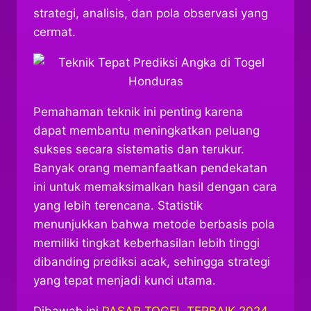
strategi, analisis, dan pola observasi yang
cermat.
Pemahaman teknik ini penting karena
dapat membantu meningkatkan peluang
sukses secara sistematis dan terukur.
Banyak orang memanfaatkan pendekatan
ini untuk memaksimalkan hasil dengan cara
yang lebih terencana. Statistik
menunjukkan bahwa metode berbasis pola
memiliki tingkat keberhasilan lebih tinggi
dibanding prediksi acak, sehingga strategi
yang tepat menjadi kunci utama.