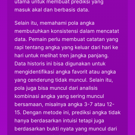
utama untuk membuat prediksi yang
masuk akal dan berbasis data.
Selain itu, memahami pola angka
membutuhkan konsistensi dalam mencatat
data. Pemain perlu membuat catatan yang
rapi tentang angka yang keluar dari hari ke
hari untuk melihat tren jangka panjang.
Data historis ini bisa digunakan untuk
mengidentifikasi angka favorit atau angka
yang cenderung tidak muncul. Selain itu,
pola juga bisa muncul dari analisis
kombinasi angka yang sering muncul
bersamaan, misalnya angka 3-7 atau 12-
15. Dengan metode ini, prediksi angka tidak
hanya berdasarkan intuisi tetapi juga
berdasarkan bukti nyata yang muncul dari