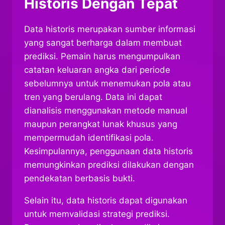
Historis Dengan Tepat
Data historis merupakan sumber informasi
yang sangat berharga dalam membuat
prediksi. Pemain harus mengumpulkan
catatan keluaran angka dari periode
sebelumnya untuk menemukan pola atau
tren yang berulang. Data ini dapat
dianalisis menggunakan metode manual
maupun perangkat lunak khusus yang
mempermudah identifikasi pola.
Kesimpulannya, penggunaan data historis
memungkinkan prediksi dilakukan dengan
pendekatan berbasis bukti.
Selain itu, data historis dapat digunakan
untuk memvalidasi strategi prediksi.