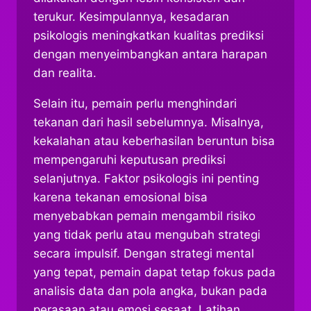
terukur. Kesimpulannya, kesadaran
psikologis meningkatkan kualitas prediksi
dengan menyeimbangkan antara harapan
dan realita.
Selain itu, pemain perlu menghindari
tekanan dari hasil sebelumnya. Misalnya,
kekalahan atau keberhasilan beruntun bisa
mempengaruhi keputusan prediksi
selanjutnya. Faktor psikologis ini penting
karena tekanan emosional bisa
menyebabkan pemain mengambil risiko
yang tidak perlu atau mengubah strategi
secara impulsif. Dengan strategi mental
yang tepat, pemain dapat tetap fokus pada
analisis data dan pola angka, bukan pada
perasaan atau emosi sesaat. Latihan