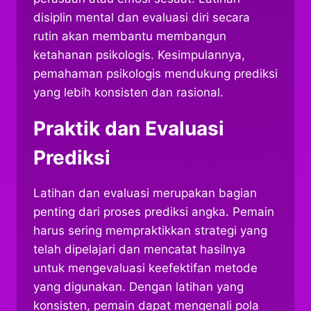
disiplin mental dan evaluasi diri secara
rutin akan membantu membangun
ketahanan psikologis. Kesimpulannya,
pemahaman psikologis mendukung prediksi
yang lebih konsisten dan rasional.
Praktik dan Evaluasi
Prediksi
Latihan dan evaluasi merupakan bagian
penting dari proses prediksi angka. Pemain
harus sering mempraktikkan strategi yang
telah dipelajari dan mencatat hasilnya
untuk mengevaluasi keefektifan metode
yang digunakan. Dengan latihan yang
konsisten, pemain dapat mengenali pola