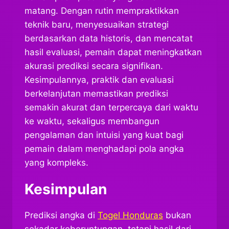
matang. Dengan rutin mempraktikkan
teknik baru, menyesuaikan strategi
berdasarkan data historis, dan mencatat
hasil evaluasi, pemain dapat meningkatkan
akurasi prediksi secara signifikan.
Kesimpulannya, praktik dan evaluasi
berkelanjutan memastikan prediksi
semakin akurat dan terpercaya dari waktu
ke waktu, sekaligus membangun
pengalaman dan intuisi yang kuat bagi
pemain dalam menghadapi pola angka
yang kompleks.
Kesimpulan
Prediksi angka di
Togel Honduras
bukan