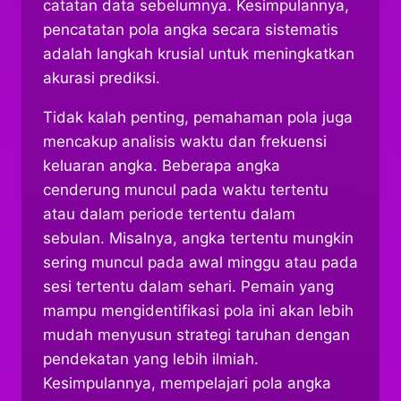
catatan data sebelumnya. Kesimpulannya,
pencatatan pola angka secara sistematis
adalah langkah krusial untuk meningkatkan
akurasi prediksi.
Tidak kalah penting, pemahaman pola juga
mencakup analisis waktu dan frekuensi
keluaran angka. Beberapa angka
cenderung muncul pada waktu tertentu
atau dalam periode tertentu dalam
sebulan. Misalnya, angka tertentu mungkin
sering muncul pada awal minggu atau pada
sesi tertentu dalam sehari. Pemain yang
mampu mengidentifikasi pola ini akan lebih
mudah menyusun strategi taruhan dengan
pendekatan yang lebih ilmiah.
Kesimpulannya, mempelajari pola angka