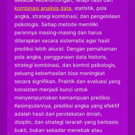
sekadar keberuntungan, tetapi hasil dari
kombinasi analisis data
, statistik, pola
angka, strategi kombinasi, dan pengelolaan
psikologis. Setiap metode memiliki
perannya masing-masing dan harus
diterapkan secara sistematis agar hasil
prediksi lebih akurat. Dengan pemahaman
pola angka, penggunaan data historis,
strategi kombinasi, dan kontrol psikologis,
peluang keberhasilan bisa meningkat
secara signifikan. Praktik dan evaluasi yang
konsisten menjadi kunci untuk
menyempurnakan kemampuan prediksi.
Kesimpulannya, prediksi angka yang efektif
adalah hasil dari pendekatan ilmiah,
disiplin, dan strategi terarah yang berbasis
bukti, bukan sekadar menebak atau