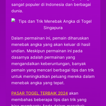
sangat populer di Indonesia dan berbagai
dunia.
Dalam permainan ini, pemain diharuskan
menebak angka yang akan keluar di hasil
undian. Meskipun permainan ini pada
dasarnya adalah permainan yang
mengandalkan keberuntungan, banyak
pemain yang mencari berbagai tips dan trik
untuk meningkatkan peluang mereka dalam
menebak angka yang tepat.
PASAR TOGEL TERBAIK 2024
akan
membahas beberapa tips dan trik yang