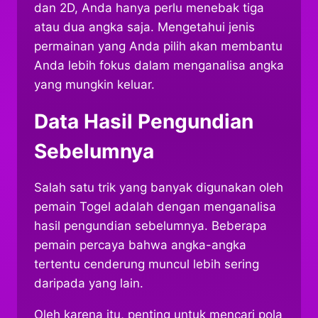
dan 2D, Anda hanya perlu menebak tiga
atau dua angka saja. Mengetahui jenis
permainan yang Anda pilih akan membantu
Anda lebih fokus dalam menganalisa angka
yang mungkin keluar.
Data Hasil Pengundian
Sebelumnya
Salah satu trik yang banyak digunakan oleh
pemain Togel adalah dengan menganalisa
hasil pengundian sebelumnya. Beberapa
pemain percaya bahwa angka-angka
tertentu cenderung muncul lebih sering
daripada yang lain.
Oleh karena itu, penting untuk mencari pola