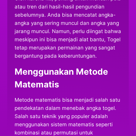
atau tren dari hasil-hasil pengundian
sebelumnya. Anda bisa mencatat angka-
angka yang sering muncul dan angka yang
jarang muncul. Namun, perlu diingat bahwa
meskipun ini bisa menjadi alat bantu, Togel
tetap merupakan permainan yang sangat
bergantung pada keberuntungan.
Menggunakan Metode
Matematis
Metode matematis bisa menjadi salah satu
pendekatan dalam menebak angka togel.
Salah satu teknik yang populer adalah
menggunakan sistem matematis seperti
kombinasi atau permutasi untuk