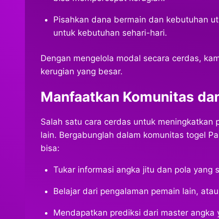
Pisahkan dana bermain dan kebutuhan u
untuk kebutuhan sehari-hari.
Dengan mengelola modal secara cerdas, kamu
kerugian yang besar.
Manfaatkan Komunitas dan
Salah satu cara cerdas untuk meningkatkan 
lain. Bergabunglah dalam komunitas togel Pa
bisa:
Tukar informasi angka jitu dan pola yang 
Belajar dari pengalaman pemain lain, atau
Mendapatkan prediksi dari master angka 