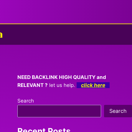
a
NEED BACKLINK HIGH QUALITY and
RELEVANT ?
let us help.
click here
Search
Search
Recent Posts