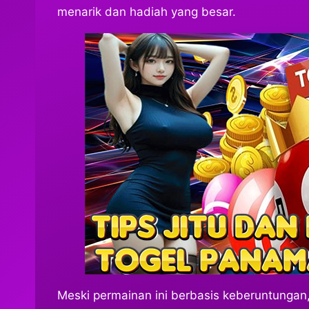
menarik dan hadiah yang besar.
Meski permainan ini berbasis keberuntungan