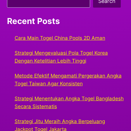
Search
Recent Posts
Cara Main Togel China Pools 2D Aman
Strategi Mengevaluasi Pola Togel Korea
Dengan Ketelitian Lebih Tinggi
Metode Efektif Mengamati Pergerakan Angka
Togel Taiwan Agar Konsisten
Strategi Menentukan Angka Togel Bangladesh
Secara Sistematis
Strategi Jitu Meraih Angka Berpeluang
Jackpot Togel Jakarta