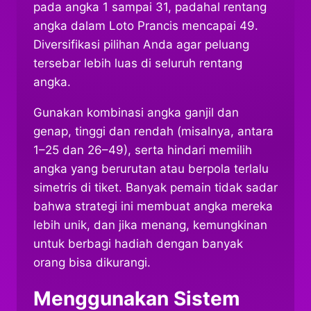
pada angka 1 sampai 31, padahal rentang
angka dalam Loto Prancis mencapai 49.
Diversifikasi pilihan Anda agar peluang
tersebar lebih luas di seluruh rentang
angka.
Gunakan kombinasi angka ganjil dan
genap, tinggi dan rendah (misalnya, antara
1–25 dan 26–49), serta hindari memilih
angka yang berurutan atau berpola terlalu
simetris di tiket. Banyak pemain tidak sadar
bahwa strategi ini membuat angka mereka
lebih unik, dan jika menang, kemungkinan
untuk berbagi hadiah dengan banyak
orang bisa dikurangi.
Menggunakan Sistem