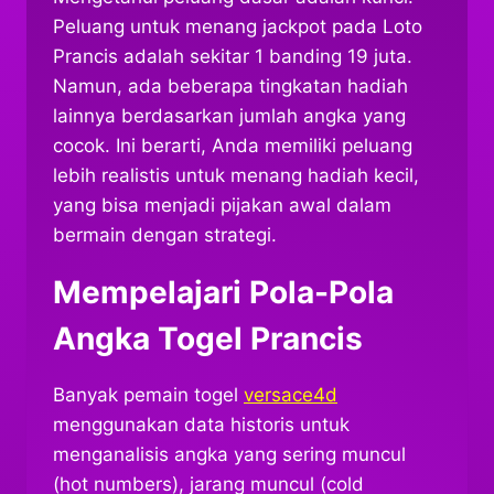
Peluang untuk menang jackpot pada Loto
Prancis adalah sekitar 1 banding 19 juta.
Namun, ada beberapa tingkatan hadiah
lainnya berdasarkan jumlah angka yang
cocok. Ini berarti, Anda memiliki peluang
lebih realistis untuk menang hadiah kecil,
yang bisa menjadi pijakan awal dalam
bermain dengan strategi.
Mempelajari Pola-Pola
Angka Togel Prancis
Banyak pemain togel
versace4d
menggunakan data historis untuk
menganalisis angka yang sering muncul
(hot numbers), jarang muncul (cold