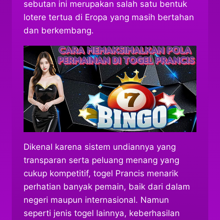
sebutan ini merupakan salah satu bentuk
lotere tertua di Eropa yang masih bertahan
dan berkembang.
Dikenal karena sistem undiannya yang
transparan serta peluang menang yang
cukup kompetitif, togel Prancis menarik
perhatian banyak pemain, baik dari dalam
negeri maupun internasional. Namun
seperti jenis togel lainnya, keberhasilan