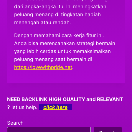
dari angka-angka itu. Ini meningkatkan
peluang menang di tingkatan hadiah
menengah atau rendah.
Dengan memahami cara kerja fitur ini.
Anda bisa merencanakan strategi bermain
yang lebih cerdas untuk memaksimalkan
peluang menang saat bermain di
https://lovewithpride.net
.
NEED BACKLINK HIGH QUALITY and RELEVANT
?
let us help.
click here
Search