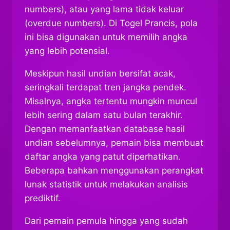
numbers), atau yang lama tidak keluar
(overdue numbers). Di Togel Prancis, pola
ini bisa digunakan untuk memilih angka
yang lebih potensial.
Meskipun hasil undian bersifat acak,
seringkali terdapat tren jangka pendek.
Misalnya, angka tertentu mungkin muncul
lebih sering dalam satu bulan terakhir.
Dengan memanfaatkan database hasil
undian sebelumnya, pemain bisa membuat
daftar angka yang patut diperhatikan.
Beberapa bahkan menggunakan perangkat
lunak statistik untuk melakukan analisis
prediktif.
Dari pemain pemula hingga yang sudah