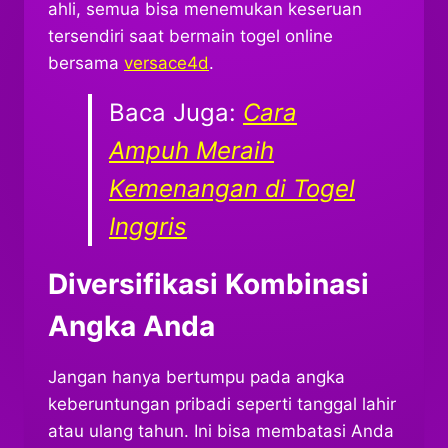
ahli, semua bisa menemukan keseruan
tersendiri saat bermain togel online
bersama
versace4d
.
Baca Juga:
Cara
Ampuh Meraih
Kemenangan di Togel
Inggris
Diversifikasi Kombinasi
Angka Anda
Jangan hanya bertumpu pada angka
keberuntungan pribadi seperti tanggal lahir
atau ulang tahun. Ini bisa membatasi Anda