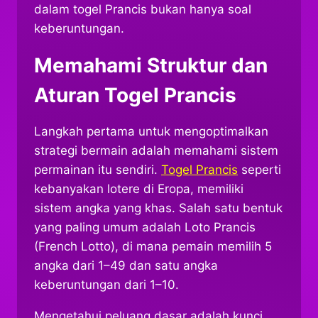
dalam togel Prancis bukan hanya soal
keberuntungan.
Memahami Struktur dan
Aturan Togel Prancis
Langkah pertama untuk mengoptimalkan
strategi bermain adalah memahami sistem
permainan itu sendiri.
Togel Prancis
seperti
kebanyakan lotere di Eropa, memiliki
sistem angka yang khas. Salah satu bentuk
yang paling umum adalah Loto Prancis
(French Lotto), di mana pemain memilih 5
angka dari 1–49 dan satu angka
keberuntungan dari 1–10.
Mengetahui peluang dasar adalah kunci.