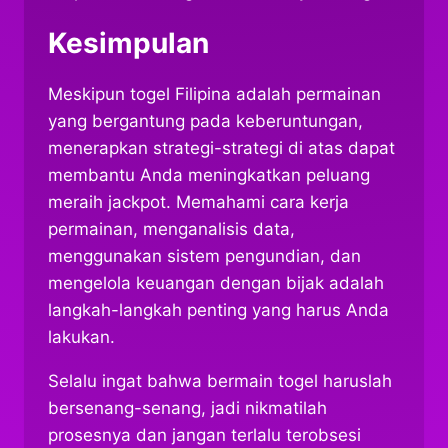
Kesimpulan
Meskipun togel Filipina adalah permainan
yang bergantung pada keberuntungan,
menerapkan strategi-strategi di atas dapat
membantu Anda meningkatkan peluang
meraih jackpot. Memahami cara kerja
permainan, menganalisis data,
menggunakan sistem pengundian, dan
mengelola keuangan dengan bijak adalah
langkah-langkah penting yang harus Anda
lakukan.
Selalu ingat bahwa bermain togel haruslah
bersenang-senang, jadi nikmatilah
prosesnya dan jangan terlalu terobsesi