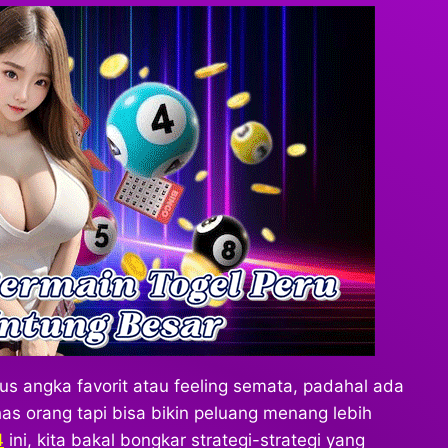
s angka favorit atau feeling semata, padahal ada
ahas orang tapi bisa bikin peluang menang lebih
4
ini, kita bakal bongkar strategi-strategi yang