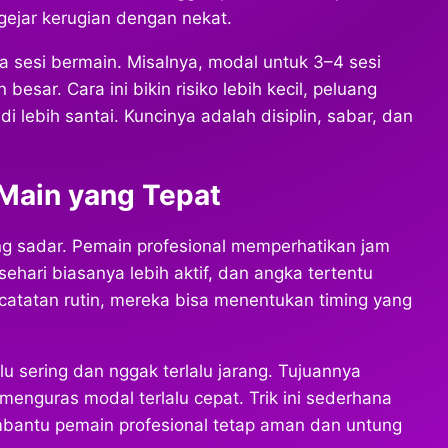
gejar kerugian dengan nekat.
a sesi bermain. Misalnya, modal untuk 3–4 sesi
besar. Cara ini bikin risiko lebih kecil, peluang
 lebih santai. Kuncinya adalah disiplin, sabar, dan
 Main yang Tepat
ang sadar. Pemain profesional memperhatikan jam
hari biasanya lebih aktif, dan angka tertentu
catatan rutin, mereka bisa menentukan timing yang
lu sering dan nggak terlalu jarang. Tujuannya
enguras modal terlalu cepat. Trik ini sederhana
embantu pemain profesional tetap aman dan untung