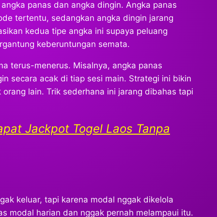
 angka panas dan angka dingin. Angka panas
ode tertentu, sedangkan angka dingin jarang
asikan kedua tipe angka ini supaya peluang
ergantung keberuntungan semata.
ama terus-menerus. Misalnya, angka panas
secara acak di tiap sesi main. Strategi ini bikin
orang lain. Trik sederhana ini jarang dibahas tapi
pat Jackpot Togel Laos Tanpa
ak keluar, tapi karena modal nggak dikelola
tas modal harian dan nggak pernah melampaui itu.