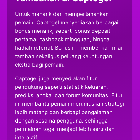
Untuk menarik dan mempertahankan
pemain, Captogel menyediakan berbagai
bonus menarik, seperti bonus deposit
pertama, cashback mingguan, hingga
hadiah referral. Bonus ini memberikan nilai
tambah sekaligus peluang keuntungan
ekstra bagi pemain.
Captogel juga menyediakan fitur
pendukung seperti statistik keluaran,
prediksi angka, dan forum komunitas. Fitur
ini membantu pemain merumuskan strategi
lebih matang dan berbagi pengalaman
dengan sesama pengguna, sehingga
permainan togel menjadi lebih seru dan
interaktif.