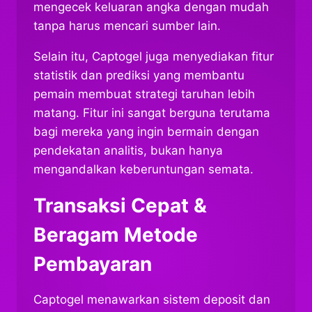
mengecek keluaran angka dengan mudah
tanpa harus mencari sumber lain.
Selain itu, Captogel juga menyediakan fitur
statistik dan prediksi yang membantu
pemain membuat strategi taruhan lebih
matang. Fitur ini sangat berguna terutama
bagi mereka yang ingin bermain dengan
pendekatan analitis, bukan hanya
mengandalkan keberuntungan semata.
Transaksi Cepat &
Beragam Metode
Pembayaran
Captogel menawarkan sistem deposit dan