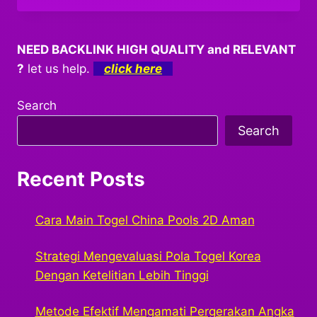
NEED BACKLINK HIGH QUALITY and RELEVANT
?
let us help.
click here
Search
Search
Recent Posts
Cara Main Togel China Pools 2D Aman
Strategi Mengevaluasi Pola Togel Korea
Dengan Ketelitian Lebih Tinggi
Metode Efektif Mengamati Pergerakan Angka