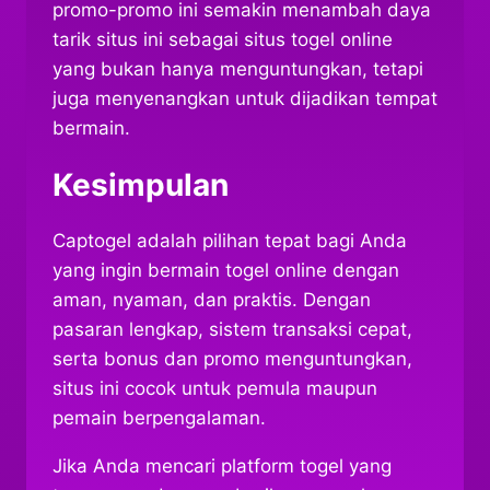
promo-promo ini semakin menambah daya
tarik situs ini sebagai situs togel online
yang bukan hanya menguntungkan, tetapi
juga menyenangkan untuk dijadikan tempat
bermain.
Kesimpulan
Captogel adalah pilihan tepat bagi Anda
yang ingin bermain togel online dengan
aman, nyaman, dan praktis. Dengan
pasaran lengkap, sistem transaksi cepat,
serta bonus dan promo menguntungkan,
situs ini cocok untuk pemula maupun
pemain berpengalaman.
Jika Anda mencari platform togel yang