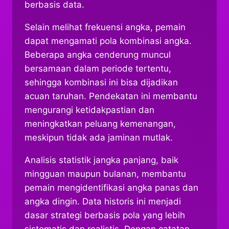
berbasis data.
Selain melihat frekuensi angka, pemain
dapat mengamati pola kombinasi angka.
Beberapa angka cenderung muncul
bersamaan dalam periode tertentu,
sehingga kombinasi ini bisa dijadikan
acuan taruhan. Pendekatan ini membantu
mengurangi ketidakpastian dan
meningkatkan peluang kemenangan,
meskipun tidak ada jaminan mutlak.
Analisis statistik jangka panjang, baik
mingguan maupun bulanan, membantu
pemain mengidentifikasi angka panas dan
angka dingin. Data historis ini menjadi
dasar strategi berbasis pola yang lebih