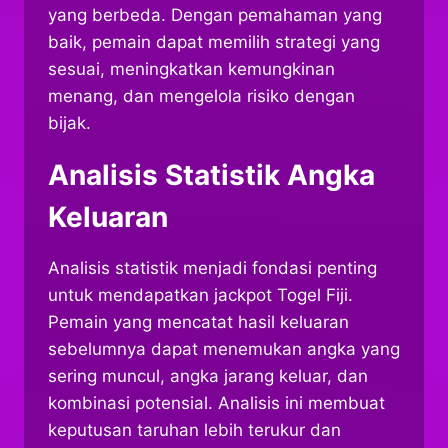
yang berbeda. Dengan pemahaman yang
baik, pemain dapat memilih strategi yang
sesuai, meningkatkan kemungkinan
menang, dan mengelola risiko dengan
bijak.
Analisis Statistik Angka
Keluaran
Analisis statistik menjadi fondasi penting
untuk mendapatkan jackpot Togel Fiji.
Pemain yang mencatat hasil keluaran
sebelumnya dapat menemukan angka yang
sering muncul, angka jarang keluar, dan
kombinasi potensial. Analisis ini membuat
keputusan taruhan lebih terukur dan