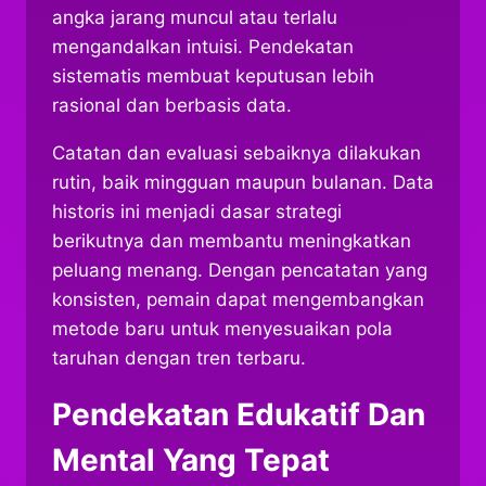
angka jarang muncul atau terlalu
mengandalkan intuisi. Pendekatan
sistematis membuat keputusan lebih
rasional dan berbasis data.
Catatan dan evaluasi sebaiknya dilakukan
rutin, baik mingguan maupun bulanan. Data
historis ini menjadi dasar strategi
berikutnya dan membantu meningkatkan
peluang menang. Dengan pencatatan yang
konsisten, pemain dapat mengembangkan
metode baru untuk menyesuaikan pola
taruhan dengan tren terbaru.
Pendekatan Edukatif Dan
Mental Yang Tepat