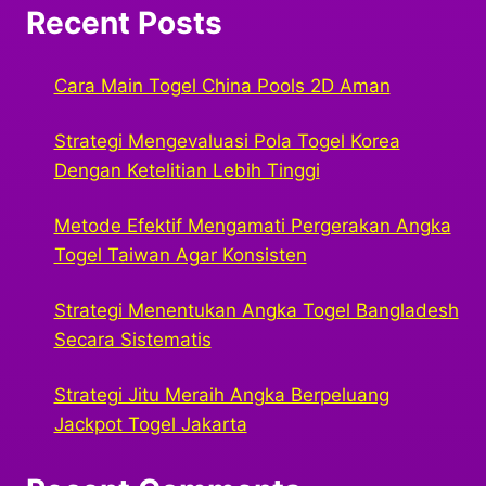
Recent Posts
Cara Main Togel China Pools 2D Aman
Strategi Mengevaluasi Pola Togel Korea
Dengan Ketelitian Lebih Tinggi
Metode Efektif Mengamati Pergerakan Angka
Togel Taiwan Agar Konsisten
Strategi Menentukan Angka Togel Bangladesh
Secara Sistematis
Strategi Jitu Meraih Angka Berpeluang
Jackpot Togel Jakarta