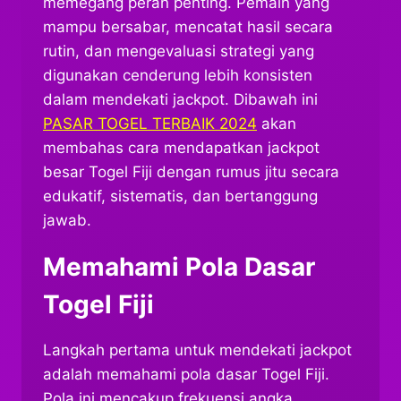
memegang peran penting. Pemain yang
mampu bersabar, mencatat hasil secara
rutin, dan mengevaluasi strategi yang
digunakan cenderung lebih konsisten
dalam mendekati jackpot. Dibawah ini
PASAR TOGEL TERBAIK 2024
akan
membahas cara mendapatkan jackpot
besar Togel Fiji dengan rumus jitu secara
edukatif, sistematis, dan bertanggung
jawab.
Memahami Pola Dasar
Togel Fiji
Langkah pertama untuk mendekati jackpot
adalah memahami pola dasar Togel Fiji.
Pola ini mencakup frekuensi angka,