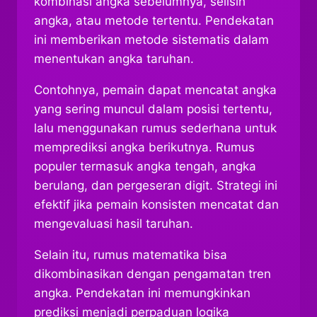
kombinasi angka sebelumnya, selisih
angka, atau metode tertentu. Pendekatan
ini memberikan metode sistematis dalam
menentukan angka taruhan.
Contohnya, pemain dapat mencatat angka
yang sering muncul dalam posisi tertentu,
lalu menggunakan rumus sederhana untuk
memprediksi angka berikutnya. Rumus
populer termasuk angka tengah, angka
berulang, dan pergeseran digit. Strategi ini
efektif jika pemain konsisten mencatat dan
mengevaluasi hasil taruhan.
Selain itu, rumus matematika bisa
dikombinasikan dengan pengamatan tren
angka. Pendekatan ini memungkinkan
prediksi menjadi perpaduan logika