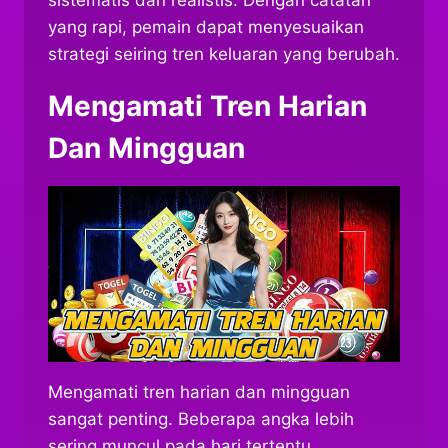
sistematis dan realistis. Dengan catatan
yang rapi, pemain dapat menyesuaikan
strategi seiring tren keluaran yang berubah.
Mengamati Tren Harian
Dan Mingguan
Mengamati tren harian dan mingguan
sangat penting. Beberapa angka lebih
sering muncul pada hari tertentu,