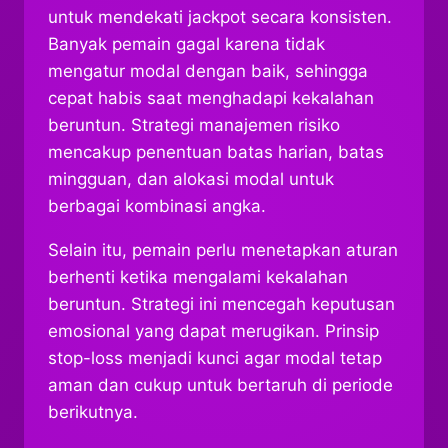
untuk mendekati jackpot secara konsisten.
Banyak pemain gagal karena tidak
mengatur modal dengan baik, sehingga
cepat habis saat menghadapi kekalahan
beruntun. Strategi manajemen risiko
mencakup penentuan batas harian, batas
mingguan, dan alokasi modal untuk
berbagai kombinasi angka.
Selain itu, pemain perlu menetapkan aturan
berhenti ketika mengalami kekalahan
beruntun. Strategi ini mencegah keputusan
emosional yang dapat merugikan. Prinsip
stop-loss menjadi kunci agar modal tetap
aman dan cukup untuk bertaruh di periode
berikutnya.