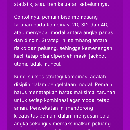
statistik, atau tren keluaran sebelumnya.
Contohnya, pemain bisa memasang
taruhan pada kombinasi 2D, 3D, dan 4D,
atau menyebar modal antara angka panas
dan dingin. Strategi ini seimbang antara
risiko dan peluang, sehingga kemenangan
kecil tetap bisa diperoleh meski jackpot
utama tidak muncul.
Kunci sukses strategi kombinasi adalah
disiplin dalam pengelolaan modal. Pemain
harus menetapkan batas maksimal taruhan
untuk setiap kombinasi agar modal tetap
aman. Pendekatan ini mendorong
kreativitas pemain dalam menyusun pola
angka sekaligus memaksimalkan peluang