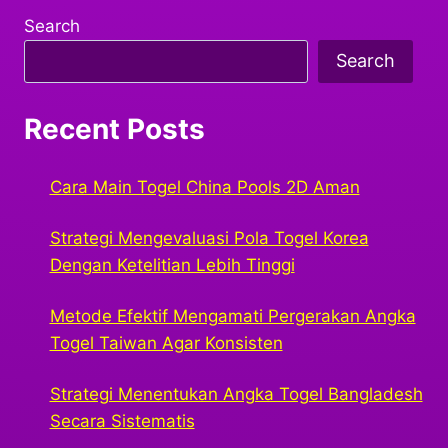
Search
Search
Recent Posts
Cara Main Togel China Pools 2D Aman
Strategi Mengevaluasi Pola Togel Korea
Dengan Ketelitian Lebih Tinggi
Metode Efektif Mengamati Pergerakan Angka
Togel Taiwan Agar Konsisten
Strategi Menentukan Angka Togel Bangladesh
Secara Sistematis