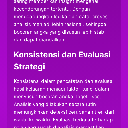
sering memberikan insight mengenai
kecenderungan tertentu. Dengan
menggabungkan logika dan data, proses
analisis menjadi lebih rasional, sehingga
bocoran angka yang disusun lebih stabil
dan dapat diandalkan.
Konsistensi dan Evaluasi
Strategi
Konsistensi dalam pencatatan dan evaluasi
hasil keluaran menjadi faktor kunci dalam
menyusun bocoran angka Togel Psco.
Analisis yang dilakukan secara rutin
memungkinkan deteksi perubahan tren dari
waktu ke waktu. Evaluasi berkala terhadap
pola yang sudah dianalisis memastikan