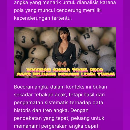
angka yang menarik untuk dianalisis karena
pola yang muncul cenderung memiliki
kecenderungan tertentu.
Bocoran angka dalam konteks ini bukan
sekadar tebakan acak, tetapi hasil dari
pengamatan sistematis terhadap data
historis dan tren angka. Dengan
pendekatan yang tepat, peluang untuk
memahami pergerakan angka dapat