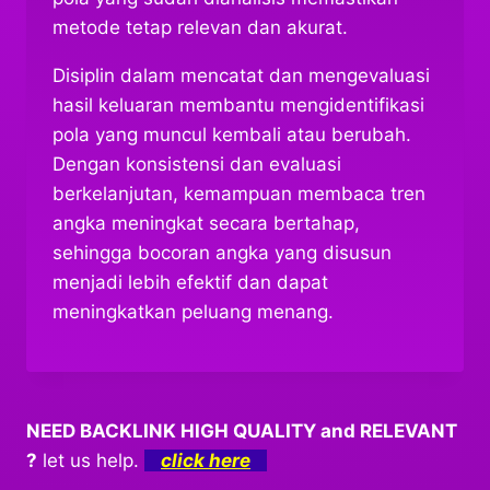
metode tetap relevan dan akurat.
Disiplin dalam mencatat dan mengevaluasi
hasil keluaran membantu mengidentifikasi
pola yang muncul kembali atau berubah.
Dengan konsistensi dan evaluasi
berkelanjutan, kemampuan membaca tren
angka meningkat secara bertahap,
sehingga bocoran angka yang disusun
menjadi lebih efektif dan dapat
meningkatkan peluang menang.
NEED BACKLINK HIGH QUALITY and RELEVANT
?
let us help.
click here