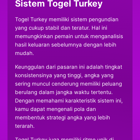
Sistem Togel Turkey
Togel Turkey memiliki sistem pengundian
yang cukup stabil dan teratur. Hal ini
memungkinkan pemain untuk menganalisis
hasil keluaran sebelumnya dengan lebih
mudah.
Keunggulan dari pasaran ini adalah tingkat
konsistensinya yang tinggi, angka yang
sering muncul cenderung memiliki peluang
berulang dalam jangka waktu tertentu.
Dengan memahami karakteristik sistem ini,
kamu dapat mengenali pola dan
membentuk strategi angka yang lebih
terarah.
Togel Turkey juga memiliki ritme unik di