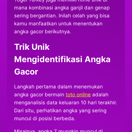
mana kombinasi angka ganjil dan genap
sering bergantian. Inilah celah yang bisa
kamu manfaatkan untuk menentukan
angka gacor berikutnya.
Trik Unik
Mengidentifikasi Angka
Gacor
Langkah pertama dalam menemukan
angka gacor bermain
toto online
adalah
menganalisis data keluaran 10 hari terakhir.
Dari situ, perhatikan angka yang sering
muncul di posisi berbeda.
Misalnya, angka 7 mungkin muncul di