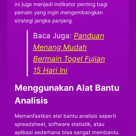
ini juga menjadi indikator penting bagi
pemain yang ingin mengembangkan
strategi jangka panjang.
Baca Juga:
Panduan
Menang Mudah
Bermain Togel Fujian
15 Hari Ini
Menggunakan Alat Bantu
Analisis
Memanfaatkan alat bantu analisis seperti
spreadsheet, software statistik, atau
aplikasi sederhana bisa sangat membantu.