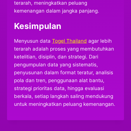
terarah, meningkatkan peluang
kemenangan dalam jangka panjang.
Kesimpulan
Menyusun data
Togel Thailand
agar lebih
terarah adalah proses yang membutuhkan
ketelitian, disiplin, dan strategi. Dari
pengumpulan data yang sistematis,
penyusunan dalam format teratur, analisis
pola dan tren, penggunaan alat bantu,
strategi prioritas data, hingga evaluasi
berkala, setiap langkah saling mendukung
untuk meningkatkan peluang kemenangan.