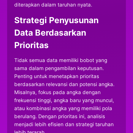
diterapkan dalam taruhan nyata.
Strategi Penyusunan
Data Berdasarkan
Prioritas
Tidak semua data memiliki bobot yang
sama dalam pengambilan keputusan.
Penting untuk menetapkan prioritas
berdasarkan relevansi dan potensi angka.
Misalnya, fokus pada angka dengan
frekuensi tinggi, angka baru yang muncul,
atau kombinasi angka yang memiliki pola
berulang. Dengan prioritas ini, analisis
menjadi lebih efisien dan strategi taruhan
lebih terarah.