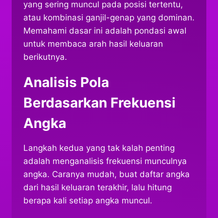
yang sering muncul pada posisi tertentu,
atau kombinasi ganjil-genap yang dominan.
Memahami dasar ini adalah pondasi awal
untuk membaca arah hasil keluaran
berikutnya.
Analisis Pola
Berdasarkan Frekuensi
Angka
Langkah kedua yang tak kalah penting
adalah menganalisis frekuensi munculnya
angka. Caranya mudah, buat daftar angka
dari hasil keluaran terakhir, lalu hitung
berapa kali setiap angka muncul.