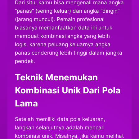
Dari situ, kamu bisa mengenali mana angka
“panas” (sering keluar) dan angka “dingin”
(jarang muncul). Pemain profesional
biasanya memanfaatkan data ini untuk
membuat kombinasi angka yang lebih
logis, karena peluang keluarnya angka
panas cenderung lebih tinggi dalam jangka
pendek.
Teknik Menemukan
Kombinasi Unik Dari Pola
Lama
Setelah memiliki data pola keluaran,
langkah selanjutnya adalah mencari
kombinasi unik. Misalnya, jika kamu melihat