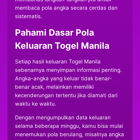
membaca pola angka secara cerdas dan
sistematis.
Pahami Dasar Pola
Keluaran Togel Manila
Setiap hasil keluaran Togel Manila
sebenarnya menyimpan informasi penting.
Angka-angka yang keluar tidak benar-
benar acak, melainkan memiliki
kecenderungan tertentu jika diamati dari
waktu ke waktu.
Dengan mengumpulkan data keluaran
selama beberapa minggu, kamu bisa mulai
menemukan pola berulang, misalnya angka