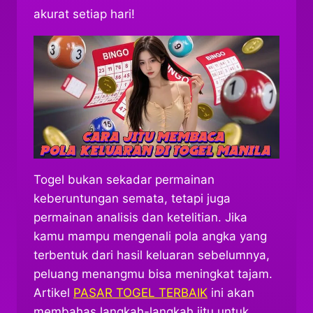
akurat setiap hari!
Togel bukan sekadar permainan
keberuntungan semata, tetapi juga
permainan analisis dan ketelitian. Jika
kamu mampu mengenali pola angka yang
terbentuk dari hasil keluaran sebelumnya,
peluang menangmu bisa meningkat tajam.
Artikel
PASAR TOGEL TERBAIK
ini akan
membahas langkah-langkah jitu untuk