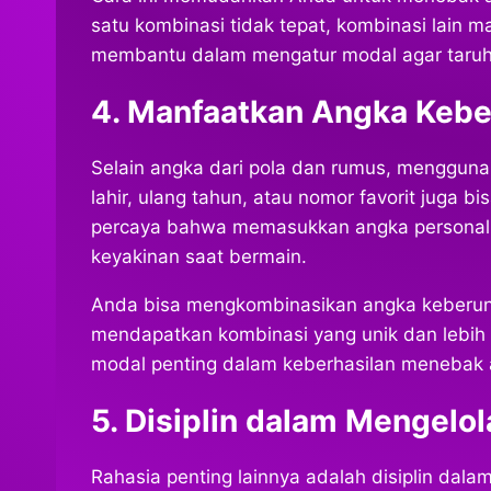
satu kombinasi tidak tepat, kombinasi lain
membantu dalam mengatur modal agar taruhan
4. Manfaatkan Angka Kebe
Selain angka dari pola dan rumus, mengguna
lahir, ulang tahun, atau nomor favorit juga 
percaya bahwa memasukkan angka personal m
keyakinan saat bermain.
Anda bisa mengkombinasikan angka keberunt
mendapatkan kombinasi yang unik dan lebih “b
modal penting dalam keberhasilan menebak 
5. Disiplin dalam Mengelo
Rahasia penting lainnya adalah disiplin dal