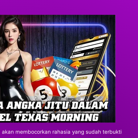
i akan membocorkan rahasia yang sudah terbukti