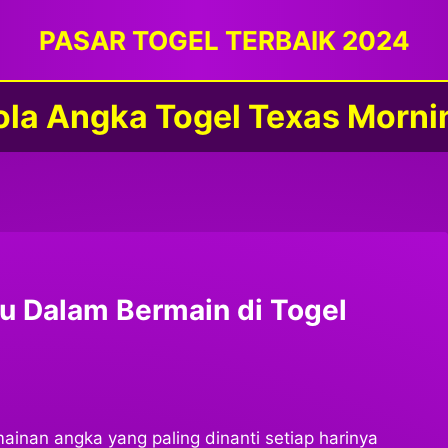
PASAR TOGEL TERBAIK 2024
ola Angka Togel Texas Morni
u Dalam Bermain di Togel
ainan angka yang paling dinanti setiap harinya