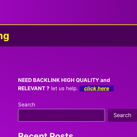
ng
NEED BACKLINK HIGH QUALITY and
RELEVANT ?
let us help.
click here
Search
Search
Recent Posts