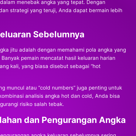
 dalam menebak angka yang tepat. Dengan
an strategi yang teruji, Anda dapat bermain lebih
Keluaran Sebelumnya
gka jitu adalah dengan memahami pola angka yang
. Banyak pemain mencatat hasil keluaran harian
g kali, yang biasa disebut sebagai “hot
ng muncul atau “cold numbers” juga penting untuk
ombinasi analisis angka hot dan cold, Anda bisa
urangi risiko salah tebak.
lahan dan Pengurangan Angka
engurangan angka keluaran sebelumnya sering