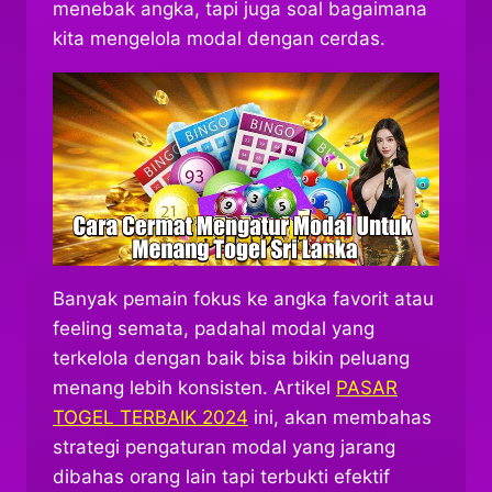
menebak angka, tapi juga soal bagaimana
kita mengelola modal dengan cerdas.
Banyak pemain fokus ke angka favorit atau
feeling semata, padahal modal yang
terkelola dengan baik bisa bikin peluang
menang lebih konsisten. Artikel
PASAR
TOGEL TERBAIK 2024
ini, akan membahas
strategi pengaturan modal yang jarang
dibahas orang lain tapi terbukti efektif