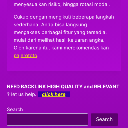
menyesuaikan risiko, hingga rotasi modal.
Cukup dengan mengikuti beberapa langkah
sederhana. Anda bisa langsung
mengakses berbagai fitur yang tersedia,
mulai dari melihat hasil keluaran angka.
Oleh karena itu, kami merekomendasikan
pajerototo
.
NEED BACKLINK HIGH QUALITY and RELEVANT
?
let us help.
click here
Search
Search