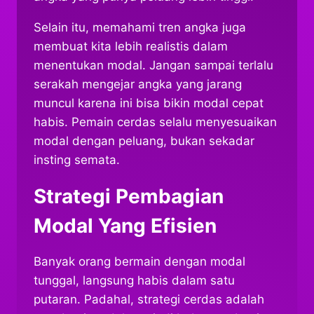
Selain itu, memahami tren angka juga
membuat kita lebih realistis dalam
menentukan modal. Jangan sampai terlalu
serakah mengejar angka yang jarang
muncul karena ini bisa bikin modal cepat
habis. Pemain cerdas selalu menyesuaikan
modal dengan peluang, bukan sekadar
insting semata.
Strategi Pembagian
Modal Yang Efisien
Banyak orang bermain dengan modal
tunggal, langsung habis dalam satu
putaran. Padahal, strategi cerdas adalah