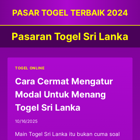
Skip
PASAR TOGEL TERBAIK 2024
to
content
Pasaran Togel Sri Lanka
TOGEL ONLINE
Cara Cermat Mengatur
Modal Untuk Menang
Togel Sri Lanka
10/16/2025
Main Togel Sri Lanka itu bukan cuma soal