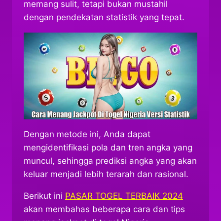
memang sulit, tetapi bukan mustahil
dengan pendekatan statistik yang tepat.
Dengan metode ini, Anda dapat
mengidentifikasi pola dan tren angka yang
muncul, sehingga prediksi angka yang akan
keluar menjadi lebih terarah dan rasional.
Berikut ini
PASAR TOGEL TERBAIK 2024
akan membahas beberapa cara dan tips