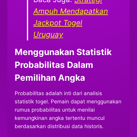
Ampuh Mendapatkan
Jackpot Togel
Uruguay
Menggunakan Statistik
Probabilitas Dalam
Pemilihan Angka
Probabilitas adalah inti dari analisis
statistik togel. Pemain dapat menggunakan
rumus probabilitas untuk menilai
kemungkinan angka tertentu muncul
berdasarkan distribusi data historis.