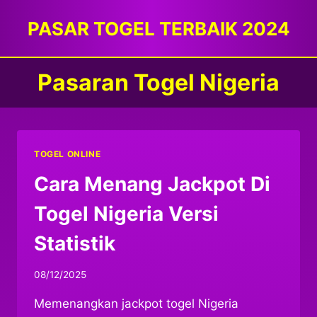
Skip
PASAR TOGEL TERBAIK 2024
to
content
Pasaran Togel Nigeria
TOGEL ONLINE
Cara Menang Jackpot Di
Togel Nigeria Versi
Statistik
08/12/2025
Memenangkan jackpot togel Nigeria