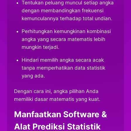
Tentukan peluang muncul setiap angka
dengan membandingkan frekuensi
kemunculannya terhadap total undian.
Perhitungkan kemungkinan kombinasi
angka yang secara matematis lebih
mungkin terjadi.
Hindari memilih angka secara acak
tanpa memperhatikan data statistik
yang ada.
Dengan cara ini, angka pilihan Anda
memiliki dasar matematis yang kuat.
Manfaatkan Software &
Alat Prediksi Statistik