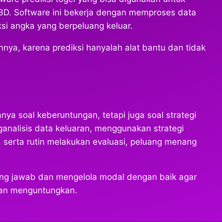
3D. Software ini bekerja dengan memproses data
i angka yang berpeluang keluar.
ya, karena prediksi hanyalah alat bantu dan tidak
a soal keberuntungan, tetapi juga soal strategi
analisis data keluaran, menggunakan strategi
 serta rutin melakukan evaluasi, peluang menang
ung jawab dan mengelola modal dengan baik agar
an menguntungkan.