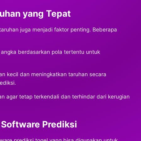
uhan yang Tepat
aruhan juga menjadi faktor penting. Beberapa
angka berdasarkan pola tertentu untuk
n kecil dan meningkatkan taruhan secara
diksi.
agar tetap terkendali dan terhindar dari kerugian
Software Prediksi
ware prediksi togel yang bisa digunakan untuk