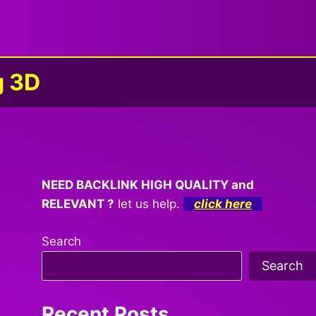
g 3D
NEED BACKLINK HIGH QUALITY and
RELEVANT ?
let us help.
click here
Search
Search
Recent Posts