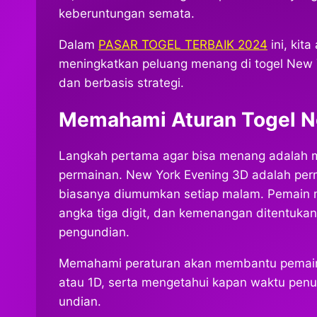
keberuntungan semata.
Dalam
PASAR TOGEL TERBAIK 2024
ini, kit
meningkatkan peluang menang di togel New Y
dan berbasis strategi.
Memahami Aturan Togel N
Langkah pertama agar bisa menang adalah 
permainan. New York Evening 3D adalah perm
biasanya diumumkan setiap malam. Pemain 
angka tiga digit, dan kemenangan ditentukan
pengundian.
Memahami peraturan akan membantu pemain me
atau 1D, serta mengetahui kapan waktu penu
undian.