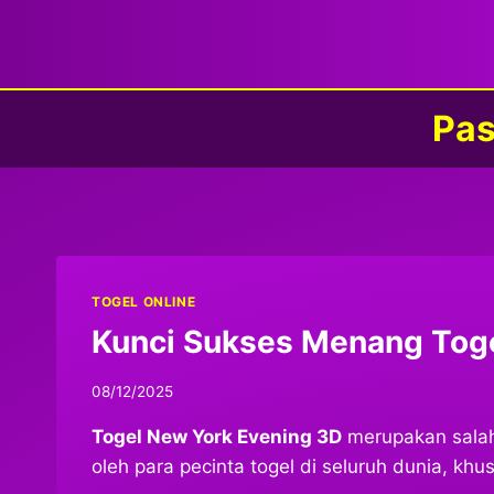
Skip
to
content
Pas
TOGEL ONLINE
Kunci Sukses Menang Toge
08/12/2025
Togel New York Evening 3D
merupakan salah 
oleh para pecinta togel di seluruh dunia, khu