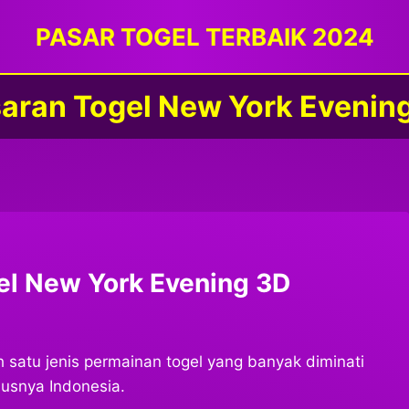
PASAR TOGEL TERBAIK 2024
aran Togel New York Evenin
l New York Evening 3D
satu jenis permainan togel yang banyak diminati
susnya Indonesia.