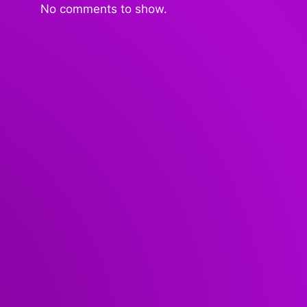
No comments to show.