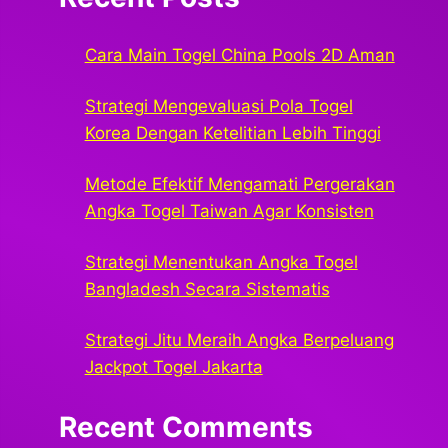
Cara Main Togel China Pools 2D Aman
Strategi Mengevaluasi Pola Togel
Korea Dengan Ketelitian Lebih Tinggi
Metode Efektif Mengamati Pergerakan
Angka Togel Taiwan Agar Konsisten
Strategi Menentukan Angka Togel
Bangladesh Secara Sistematis
Strategi Jitu Meraih Angka Berpeluang
Jackpot Togel Jakarta
Recent Comments