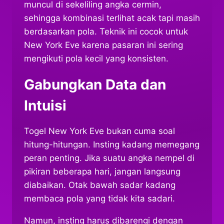
muncul di sekeliling angka cermin,
sehingga kombinasi terlihat acak tapi masih
berdasarkan pola. Teknik ini cocok untuk
New York Eve karena pasaran ini sering
mengikuti pola kecil yang konsisten.
Gabungkan Data dan
Intuisi
Togel New York Eve bukan cuma soal
hitung-hitungan. Insting kadang memegang
peran penting. Jika suatu angka nempel di
pikiran beberapa hari, jangan langsung
diabaikan. Otak bawah sadar kadang
membaca pola yang tidak kita sadari.
Namun, insting harus dibarengi dengan