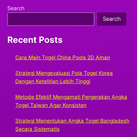
Search
Search
Recent Posts
Cara Main Togel China Pools 2D Aman
Strategi Mengevaluasi Pola Togel Korea
Dengan Ketelitian Lebih Tinggi
Metode Efektif Mengamati Pergerakan Angka
Togel Taiwan Agar Konsisten
Strategi Menentukan Angka Togel Bangladesh
Secara Sistematis