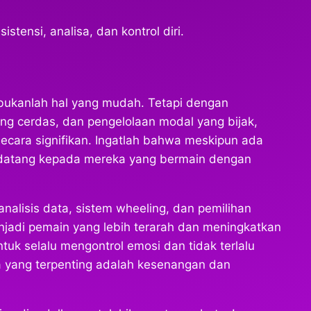
istensi, analisa, dan kontrol diri.
 bukanlah hal yang mudah. Tetapi dengan
ang cerdas, dan pengelolaan modal yang bijak,
cara signifikan. Ingatlah bahwa meskipun ada
datang kepada mereka yang bermain dengan
nalisis data, sistem wheeling, dan pemilihan
jadi pemain yang lebih terarah dan meningkatkan
tuk selalu mengontrol emosi dan tidak terlalu
 yang terpenting adalah kesenangan dan