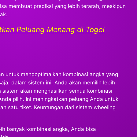
sa membuat prediksi yang lebih terarah, meskipun
cak.
tkan Peluang Menang di Togel
kan untuk mengoptimalkan kombinasi angka yang
aja, dalam sistem ini, Anda akan memilih lebih
an sistem akan menghasilkan semua kombinasi
da pilih. Ini meningkatkan peluang Anda untuk
 satu tiket. Keuntungan dari sistem wheeling
bih banyak kombinasi angka, Anda bisa