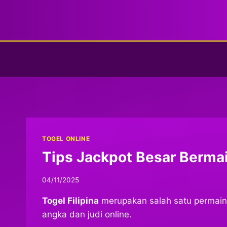
Skip
to
content
TOGEL ONLINE
Tips Jackpot Besar Bermain
04/11/2025
Togel Filipina
merupakan salah satu permaina
angka dan judi online.