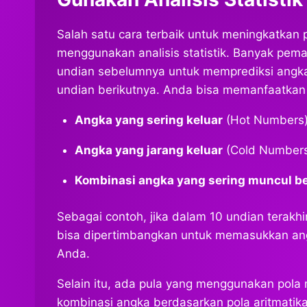
Salah satu cara terbaik untuk meningkatkan 
menggunakan analisis statistik. Banyak pema
undian sebelumnya untuk memprediksi angka
undian berikutnya. Anda bisa memanfaatkan 
Angka yang sering keluar
(Hot Numbers
Angka yang jarang keluar
(Cold Numbers
Kombinasi angka yang sering muncul 
Sebagai contoh, jika dalam 10 undian terakhi
bisa dipertimbangkan untuk memasukkan ang
Anda.
Selain itu, ada pula yang menggunakan pola
kombinasi angka berdasarkan pola aritmatika