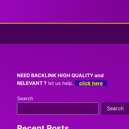
NEED BACKLINK HIGH QUALITY and
RELEVANT ?
let us help.
click here
Search
Search
Recent Posts