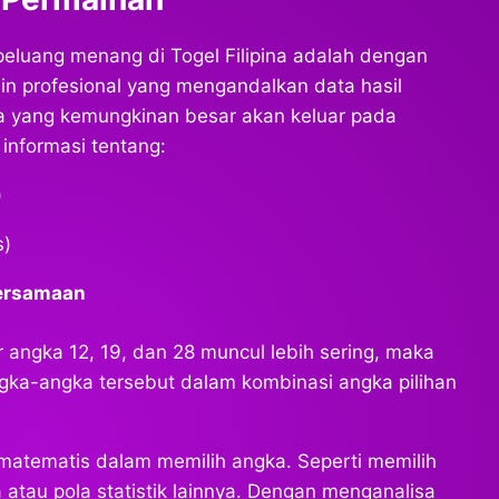
peluang menang di Togel Filipina adalah dengan
in profesional yang mengandalkan data hasil
 yang kemungkinan besar akan keluar pada
informasi tentang:
)
)
bersamaan
r angka 12, 19, dan 28 muncul lebih sering, maka
ka-angka tersebut dalam kombinasi angka pilihan
 matematis dalam memilih angka. Seperti memilih
 atau pola statistik lainnya. Dengan menganalisa