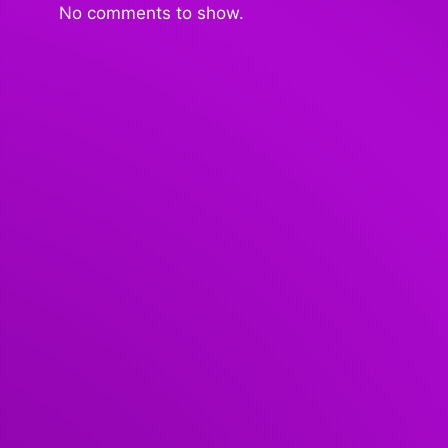
No comments to show.