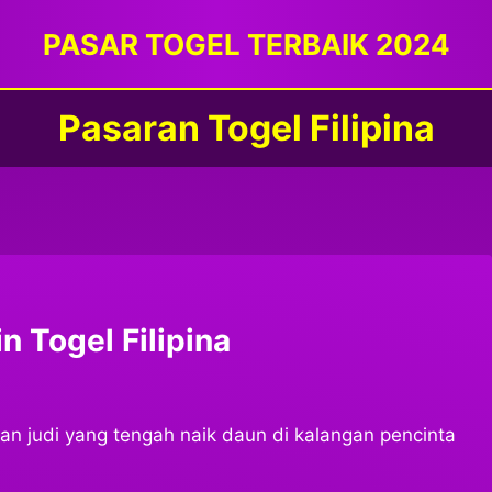
PASAR TOGEL TERBAIK 2024
Pasaran Togel Filipina
 Togel Filipina
n judi yang tengah naik daun di kalangan pencinta