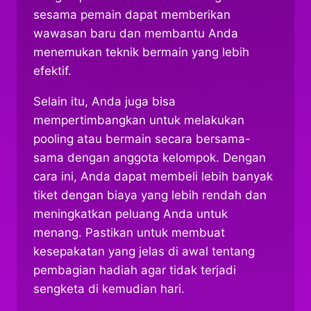
sesama pemain dapat memberikan
wawasan baru dan membantu Anda
menemukan teknik bermain yang lebih
efektif.
Selain itu, Anda juga bisa
mempertimbangkan untuk melakukan
pooling atau bermain secara bersama-
sama dengan anggota kelompok. Dengan
cara ini, Anda dapat membeli lebih banyak
tiket dengan biaya yang lebih rendah dan
meningkatkan peluang Anda untuk
menang. Pastikan untuk membuat
kesepakatan yang jelas di awal tentang
pembagian hadiah agar tidak terjadi
sengketa di kemudian hari.