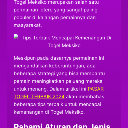
Togel Meksiko merupakan salah satu
permainan lotere yang sangat paling
populer di kalangan pemainnya dan
masyarakat.
Meskipun pada dasarnya permainan ini
mengandalkan keberuntungan, ada
beberapa strategi yang bisa membantu
pemain meningkatkan peluang mereka
untuk menang. Dalam artikel ini
PASAR
TOGEL TERBAIK 2024
akan membahas
beberapa tips terbaik untuk mencapai
kemenangan di Togel Meksiko.
Pahami Aturan dan Jenis