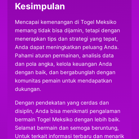
Kesimpulan
Mencapai kemenangan di Togel Meksiko
memang tidak bisa dijamin, tetapi dengan
menerapkan tips dan strategi yang tepat,
Anda dapat meningkatkan peluang Anda.
Pahami aturan permainan, analisis data
dan pola angka, kelola keuangan Anda
dengan baik, dan bergabunglah dengan
komunitas pemain untuk mendapatkan
dukungan.
Dengan pendekatan yang cerdas dan
disiplin, Anda bisa menikmati pengalaman
bermain Togel Meksiko dengan lebih baik.
Selamat bermain dan semoga beruntung,
Untuk terkait informasi terbaru dan menarik