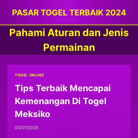
Skip
PASAR TOGEL TERBAIK 2024
to
content
Pahami Aturan dan Jenis
Permainan
TOGEL ONLINE
Tips Terbaik Mencapai
Kemenangan Di Togel
Meksiko
03/01/2025