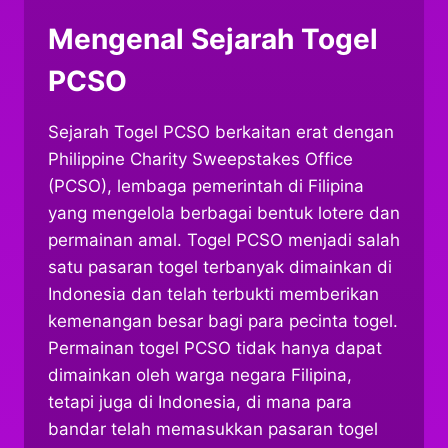
Mengenal Sejarah Togel
PCSO
Sejarah Togel PCSO berkaitan erat dengan
Philippine Charity Sweepstakes Office
(PCSO), lembaga pemerintah di Filipina
yang mengelola berbagai bentuk lotere dan
permainan amal. Togel PCSO menjadi salah
satu pasaran togel terbanyak dimainkan di
Indonesia dan telah terbukti memberikan
kemenangan besar bagi para pecinta togel.
Permainan togel PCSO tidak hanya dapat
dimainkan oleh warga negara Filipina,
tetapi juga di Indonesia, di mana para
bandar telah memasukkan pasaran togel