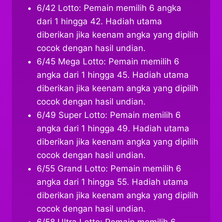
6/42 Lotto: Pemain memilih 6 angka
dari 1 hingga 42. Hadiah utama
diberikan jika keenam angka yang dipilih
cocok dengan hasil undian.
6/45 Mega Lotto: Pemain memilih 6
angka dari 1 hingga 45. Hadiah utama
diberikan jika keenam angka yang dipilih
cocok dengan hasil undian.
6/49 Super Lotto: Pemain memilih 6
angka dari 1 hingga 49. Hadiah utama
diberikan jika keenam angka yang dipilih
cocok dengan hasil undian.
6/55 Grand Lotto: Pemain memilih 6
angka dari 1 hingga 55. Hadiah utama
diberikan jika keenam angka yang dipilih
cocok dengan hasil undian.
6/58 Ultra Lotto: Pemain memilih 6