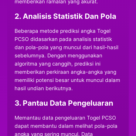
memberikan ramalan yang akurat.
2. Analisis Statistik Dan Pola
Beberapa metode prediksi angka Togel
PCSO didasarkan pada analisis statistik
dan pola-pola yang muncul dari hasil-hasil
sebelumnya. Dengan menggunakan
algoritma yang canggih, prediksi ini
memberikan perkiraan angka-angka yang
memiliki potensi besar untuk muncul dalam
hasil undian berikutnya.
3. Pantau Data Pengeluaran
Memantau data pengeluaran Togel PCSO
dapat membantu dalam melihat pola-pola
angka yang sering muncul. Data