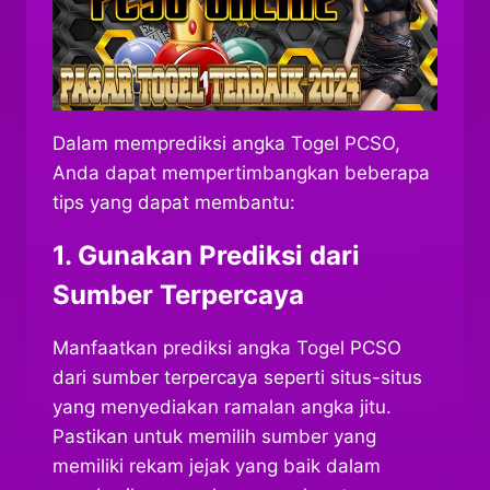
Dalam memprediksi angka Togel PCSO,
Anda dapat mempertimbangkan beberapa
tips yang dapat membantu:
1. Gunakan Prediksi dari
Sumber Terpercaya
Manfaatkan prediksi angka Togel PCSO
dari sumber terpercaya seperti situs-situs
yang menyediakan ramalan angka jitu.
Pastikan untuk memilih sumber yang
memiliki rekam jejak yang baik dalam