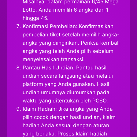
Misalnya, dalam permainan 6/45 Mega
Lotto, Anda memilih 6 angka dari 1
hingga 45.
Konfirmasi Pembelian: Konfirmasikan
pembelian tiket setelah memilih angka-
angka yang diinginkan. Periksa kembali
angka yang telah Anda pilih sebelum
menyelesaikan transaksi.
Pantau Hasil Undian: Pantau hasil
undian secara langsung atau melalui
platform yang Anda gunakan. Hasil
undian umumnya diumumkan pada
waktu yang ditentukan oleh PCSO.
Klaim Hadiah: Jika angka yang Anda
pilih cocok dengan hasil undian, klaim
hadiah Anda sesuai dengan aturan
yang berlaku. Proses klaim hadiah