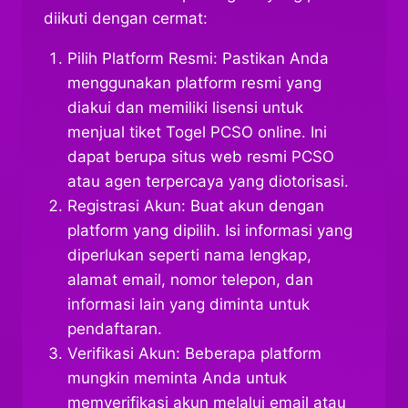
diikuti dengan cermat:
Pilih Platform Resmi: Pastikan Anda
menggunakan platform resmi yang
diakui dan memiliki lisensi untuk
menjual tiket Togel PCSO online. Ini
dapat berupa situs web resmi PCSO
atau agen terpercaya yang diotorisasi.
Registrasi Akun: Buat akun dengan
platform yang dipilih. Isi informasi yang
diperlukan seperti nama lengkap,
alamat email, nomor telepon, dan
informasi lain yang diminta untuk
pendaftaran.
Verifikasi Akun: Beberapa platform
mungkin meminta Anda untuk
memverifikasi akun melalui email atau