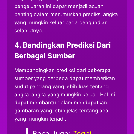
pengeluaran ini dapat menjadi acuan
penting dalam merumuskan prediksi angka
yang mungkin keluar pada pengundian
selanjutnya.
4. Bandingkan Prediksi Dari
Berbagai Sumber
Membandingkan prediksi dari beberapa
sumber yang berbeda dapat memberikan
sudut pandang yang lebih luas tentang
angka-angka yang mungkin keluar. Hal ini
dapat membantu dalam mendapatkan
gambaran yang lebih jelas tentang apa
yang mungkin terjadi.
Baca Juga:
Togel