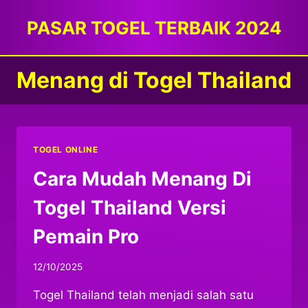
Skip
PASAR TOGEL TERBAIK 2024
to
content
Menang di Togel Thailand
TOGEL ONLINE
Cara Mudah Menang Di
Togel Thailand Versi
Pemain Pro
12/10/2025
Togel Thailand telah menjadi salah satu