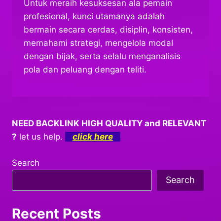
Untuk meraih kesuksesan ala pemain
profesional, kunci utamanya adalah
bermain secara cerdas, disiplin, konsisten,
memahami strategi, mengelola modal
dengan bijak, serta selalu menganalisis
pola dan peluang dengan teliti.
NEED BACKLINK HIGH QUALITY and RELEVANT
?
let us help.
click here
Search
Search
Recent Posts