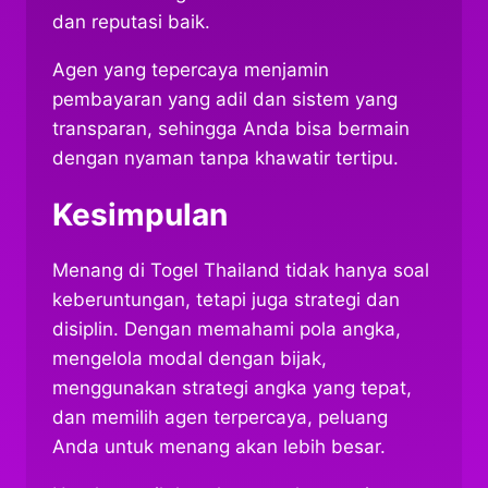
dan reputasi baik.
Agen yang tepercaya menjamin
pembayaran yang adil dan sistem yang
transparan, sehingga Anda bisa bermain
dengan nyaman tanpa khawatir tertipu.
Kesimpulan
Menang di Togel Thailand tidak hanya soal
keberuntungan, tetapi juga strategi dan
disiplin. Dengan memahami pola angka,
mengelola modal dengan bijak,
menggunakan strategi angka yang tepat,
dan memilih agen terpercaya, peluang
Anda untuk menang akan lebih besar.