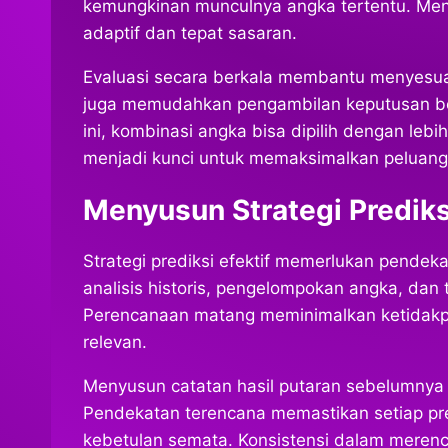
kemungkinan munculnya angka tertentu. Meng
adaptif dan tepat sasaran.
Evaluasi secara berkala membantu menyesuaik
juga memudahkan pengambilan keputusan ber
ini, kombinasi angka bisa dipilih dengan lebi
menjadi kunci untuk memaksimalkan peluang 
Menyusun Strategi Predik
Strategi prediksi efektif memerlukan pendek
analisis historis, pengelompokan angka, dan 
Perencanaan matang meminimalkan ketidakp
relevan.
Menyusun catatan hasil putaran sebelumnya
Pendekatan terencana memastikan setiap pre
kebetulan semata. Konsistensi dalam merenc