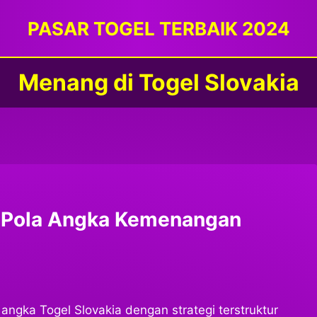
PASAR TOGEL TERBAIK 2024
Menang di Togel Slovakia
 Pola Angka Kemenangan
ngka Togel Slovakia dengan strategi terstruktur