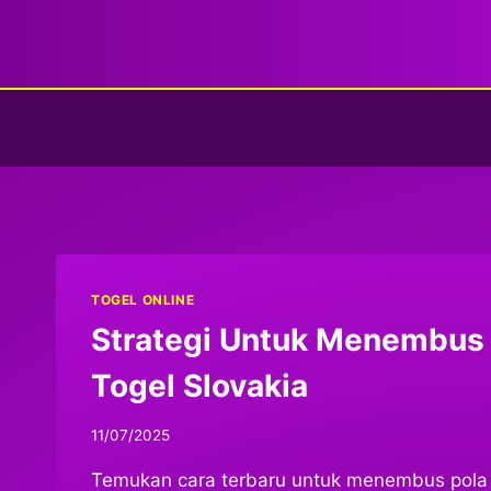
Skip
to
content
TOGEL ONLINE
Strategi Untuk Menembus
Togel Slovakia
11/07/2025
Temukan cara terbaru untuk menembus pola a