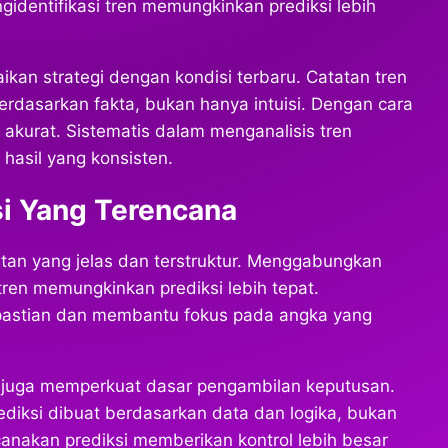
identifikasi tren memungkinkan prediksi lebih
an strategi dengan kondisi terbaru. Catatan tren
dasarkan fakta, bukan hanya intuisi. Dengan cara
h akurat. Sistematis dalam menganalisis tren
hasil yang konsisten.
si Yang Terencana
atan yang jelas dan terstruktur. Menggabungkan
tren memungkinkan prediksi lebih tepat.
astian dan membantu fokus pada angka yang
 juga memperkuat dasar pengambilan keputusan.
diksi dibuat berdasarkan data dan logika, bukan
anakan prediksi memberikan kontrol lebih besar