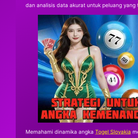
dan analisis data akurat untuk peluang yang t
Memahami dinamika angka
Togel Slovakia
me