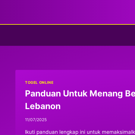
Skip
to
content
TOGEL ONLINE
Panduan Untuk Menang Bes
Lebanon
11/07/2025
Ikuti panduan lengkap ini untuk memaksimal