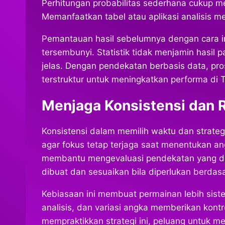
Perhitungan probabilitas sederhana cukup m
Memanfaatkan tabel atau aplikasi analisis m
Pemantauan hasil sebelumnya dengan cara i
tersembunyi. Statistik tidak menjamin hasil 
jelas. Dengan pendekatan berbasis data, pro
terstruktur untuk meningkatkan performa di 
Menjaga Konsistensi dan R
Konsistensi dalam memilih waktu dan strateg
agar fokus tetap terjaga saat menentukan ang
membantu mengevaluasi pendekatan yang digu
dibuat dan sesuaikan bila diperlukan berdasa
Kebiasaan ini membuat permainan lebih sist
analisis, dan variasi angka memberikan kontro
mempraktikkan strategi ini, peluang untuk 