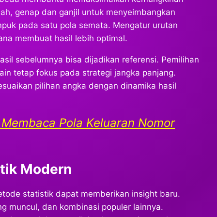
dah, genap dan ganjil untuk menyeimbangkan
mpuk pada satu pola semata. Mengatur urutan
na membuat hasil lebih optimal.
sil sebelumnya bisa dijadikan referensi. Pemilihan
n tetap fokus pada strategi jangka panjang.
uaikan pilihan angka dengan dinamika hasil
k Membaca Pola Keluaran Nomor
stik Modern
ode statistik dapat memberikan insight baru.
ng muncul, dan kombinasi populer lainnya.