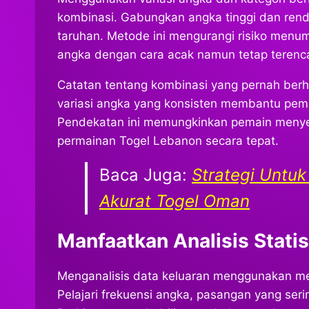
kombinasi. Gabungkan angka tinggi dan ren
taruhan. Metode ini mengurangi risiko menu
angka dengan cara acak namun tetap terenca
Catatan tentang kombinasi yang pernah berha
variasi angka yang konsisten membantu pemai
Pendekatan ini memungkinkan pemain menyes
permainan Togel Lebanon secara tepat.
Baca Juga:
Strategi Untu
Akurat Togel Oman
Manfaatkan Analisis Stati
Menganalisis data keluaran menggunakan met
Pelajari frekuensi angka, pasangan yang seri