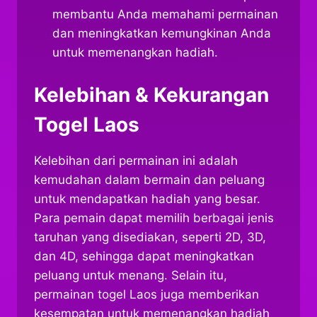
membantu Anda memahami permainan
dan meningkatkan kemungkinan Anda
untuk memenangkan hadiah.
Kelebihan & Kekurangan
Togel Laos
Kelebihan dari permainan ini adalah
kemudahan dalam bermain dan peluang
untuk mendapatkan hadiah yang besar.
Para pemain dapat memilih berbagai jenis
taruhan yang disediakan, seperti 2D, 3D,
dan 4D, sehingga dapat meningkatkan
peluang untuk menang. Selain itu,
permainan togel Laos juga memberikan
kesempatan untuk memenangkan hadiah