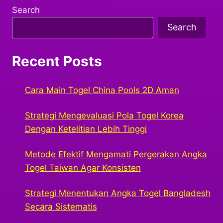
Search
Search
Recent Posts
Cara Main Togel China Pools 2D Aman
Strategi Mengevaluasi Pola Togel Korea
Dengan Ketelitian Lebih Tinggi
Metode Efektif Mengamati Pergerakan Angka
Togel Taiwan Agar Konsisten
Strategi Menentukan Angka Togel Bangladesh
Secara Sistematis