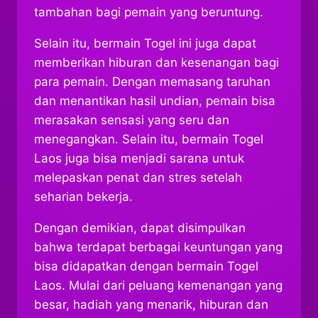
tambahan bagi pemain yang beruntung.
Selain itu, bermain Togel ini juga dapat
memberikan hiburan dan kesenangan bagi
para pemain. Dengan memasang taruhan
dan menantikan hasil undian, pemain bisa
merasakan sensasi yang seru dan
menegangkan. Selain itu, bermain Togel
Laos juga bisa menjadi sarana untuk
melepaskan penat dan stres setelah
seharian bekerja.
Dengan demikian, dapat disimpulkan
bahwa terdapat berbagai keuntungan yang
bisa didapatkan dengan bermain Togel
Laos. Mulai dari peluang kemenangan yang
besar, hadiah yang menarik, hiburan dan