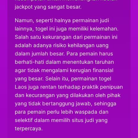
jackpot yang sangat besar.
Namun, seperti halnya permainan judi
lainnya, togel ini juga memiliki kelemahan.
Salah satu kekurangan dari permainan ini
adalah adanya risiko kehilangan uang
dalam jumlah besar. Para pemain harus
berhati-hati dalam menentukan taruhan
agar tidak mengalami kerugian finansial
yang besar. Selain itu, permainan togel
Laos juga rentan terhadap praktik penipuan
dan kecurangan yang dilakukan oleh pihak
yang tidak bertanggung jawab, sehingga
para pemain perlu lebih waspada dan
selektif dalam memilih situs judi yang
terpercaya.