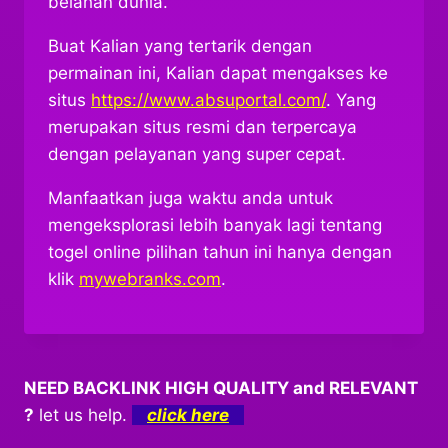
belahan dunia.
Buat Kalian yang tertarik dengan
permainan ini, Kalian dapat mengakses ke
situs
https://www.absuportal.com/
. Yang
merupakan situs resmi dan terpercaya
dengan pelayanan yang super cepat.
Manfaatkan juga waktu anda untuk
mengeksplorasi lebih banyak lagi tentang
togel online pilihan tahun ini hanya dengan
klik
mywebranks.com
.
NEED BACKLINK HIGH QUALITY and RELEVANT
?
let us help.
click here