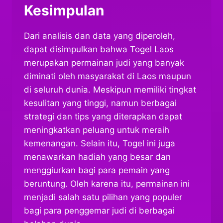
Kesimpulan
Dari analisis dan data yang diperoleh,
dapat disimpulkan bahwa Togel Laos
merupakan permainan judi yang banyak
diminati oleh masyarakat di Laos maupun
di seluruh dunia. Meskipun memiliki tingkat
kesulitan yang tinggi, namun berbagai
strategi dan tips yang diterapkan dapat
meningkatkan peluang untuk meraih
kemenangan. Selain itu, Togel ini juga
menawarkan hadiah yang besar dan
menggiurkan bagi para pemain yang
beruntung. Oleh karena itu, permainan ini
menjadi salah satu pilihan yang populer
bagi para penggemar judi di berbagai