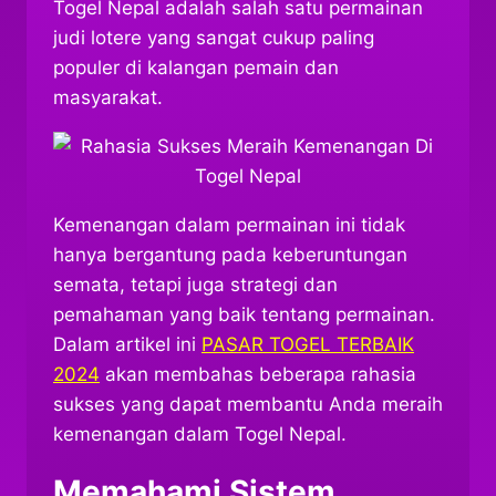
Togel Nepal adalah salah satu permainan
judi lotere yang sangat cukup paling
populer di kalangan pemain dan
masyarakat.
Kemenangan dalam permainan ini tidak
hanya bergantung pada keberuntungan
semata, tetapi juga strategi dan
pemahaman yang baik tentang permainan.
Dalam artikel ini
PASAR TOGEL TERBAIK
2024
akan membahas beberapa rahasia
sukses yang dapat membantu Anda meraih
kemenangan dalam Togel Nepal.
Memahami Sistem