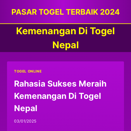
Skip
PASAR TOGEL TERBAIK 2024
to
content
Kemenangan Di Togel
Nepal
TOGEL ONLINE
Rahasia Sukses Meraih
Kemenangan Di Togel
Nepal
03/01/2025