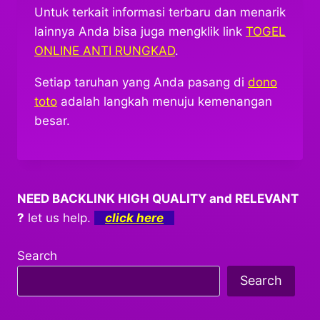
Untuk terkait informasi terbaru dan menarik
lainnya Anda bisa juga mengklik link
TOGEL
ONLINE ANTI RUNGKAD
.
Setiap taruhan yang Anda pasang di
dono
toto
adalah langkah menuju kemenangan
besar.
NEED BACKLINK HIGH QUALITY and RELEVANT
?
let us help.
click here
Search
Search