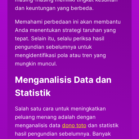
dan keuntungan yang berbeda.
Memahami perbedaan ini akan membantu
Anda menentukan strategi taruhan yang
tepat. Selain itu, selalu periksa hasil
pengundian sebelumnya untuk
mengidentifikasi pola atau tren yang
mungkin muncul.
Menganalisis Data dan
Statistik
Salah satu cara untuk meningkatkan
peluang menang adalah dengan
menganalisis data
dono toto
dan statistik
hasil pengundian sebelumnya. Banyak