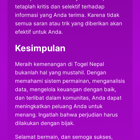
tetaplah kritis dan selektif terhadap
informasi yang Anda terima. Karena tidak
semua saran atau trik yang diberikan akan
efektif untuk Anda.
Kesimpulan
Meraih kemenangan di Togel Nepal
bukanlah hal yang mustahil. Dengan
memahami sistem permainan, menganalisis
data, mengelola keuangan dengan baik,
dan terlibat dalam komunitas, Anda dapat
meningkatkan peluang Anda untuk
menang. Ingatlah bahwa perjudian harus
dilakukan dengan bijak.
Selamat bermain, dan semoga sukses,