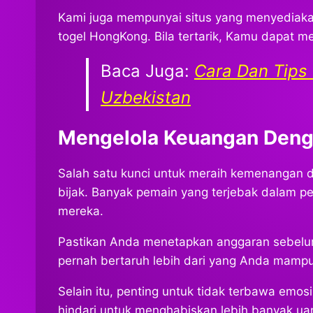
Kami juga mempunyai situs yang menyediaka
togel HongKong. Bila tertarik, Kamu dapat 
Baca Juga:
Cara Dan Tips
Uzbekistan
Mengelola Keuangan Deng
Salah satu kunci untuk meraih kemenangan d
bijak. Banyak pemain yang terjebak dalam p
mereka.
Pastikan Anda menetapkan anggaran sebelum
pernah bertaruh lebih dari yang Anda mampu
Selain itu, penting untuk tidak terbawa emo
hindari untuk menghabiskan lebih banyak u