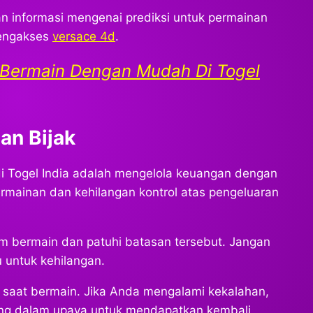
n informasi mengenai prediksi untuk permainan
mengakses
versace 4d
.
 Bermain Dengan Mudah Di Togel
an Bijak
i Togel India adalah mengelola keuangan dengan
ermainan dan kehilangan kontrol atas pengeluaran
 bermain dan patuhi batasan tersebut. Jangan
 untuk kehilangan.
si saat bermain. Jika Anda mengalami kekalahan,
ang dalam upaya untuk mendapatkan kembali