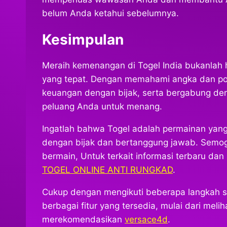
belum Anda ketahui sebelumnya.
Kesimpulan
Meraih kemenangan di Togel India bukanlah 
yang tepat. Dengan memahami angka dan pol
keuangan dengan bijak, serta bergabung de
peluang Anda untuk menang.
Ingatlah bahwa Togel adalah permainan yang
dengan bijak dan bertanggung jawab. Semoga
bermain, Untuk terkait informasi terbaru dan
TOGEL ONLINE ANTI RUNGKAD
.
Cukup dengan mengikuti beberapa langkah 
berbagai fitur yang tersedia, mulai dari melih
merekomendasikan
versace4d
.