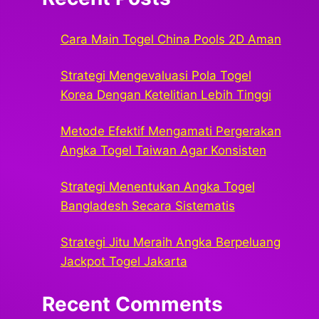
Cara Main Togel China Pools 2D Aman
Strategi Mengevaluasi Pola Togel
Korea Dengan Ketelitian Lebih Tinggi
Metode Efektif Mengamati Pergerakan
Angka Togel Taiwan Agar Konsisten
Strategi Menentukan Angka Togel
Bangladesh Secara Sistematis
Strategi Jitu Meraih Angka Berpeluang
Jackpot Togel Jakarta
Recent Comments