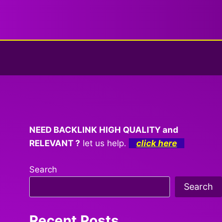
NEED BACKLINK HIGH QUALITY and
RELEVANT ?
let us help.
click here
Search
Search
Recent Posts