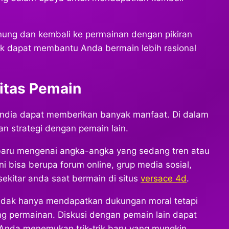
nung dan kembali ke permainan dengan pikiran
ak dapat membantu Anda bermain lebih rasional
itas Pemain
ndia dapat memberikan banyak manfaat. Di dalam
n strategi dengan pemain lain.
baru mengenai angka-angka yang sedang tren atau
i bisa berupa forum online, grup media sosial,
sekitar anda saat bermain di situs
versace 4d
.
idak hanya mendapatkan dukungan moral tetapi
g permainan. Diskusi dengan pemain lain dapat
da menemukan trik-trik baru yang mungkin