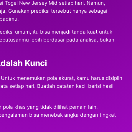
si Togel New Jersey Mid setiap hari. Namun,
a. Gunakan prediksi tersebut hanya sebagai
ibadimu.
ediksi umum, itu bisa menjadi tanda kuat untuk
eputusanmu lebih berdasar pada analisa, bukan
Adalah Kunci
 Untuk menemukan pola akurat, kamu harus disiplin
 setiap hari. Buatlah catatan kecil berisi hasil
ola khas yang tidak dilihat pemain lain.
rpengalaman bisa menebak angka dengan tingkat