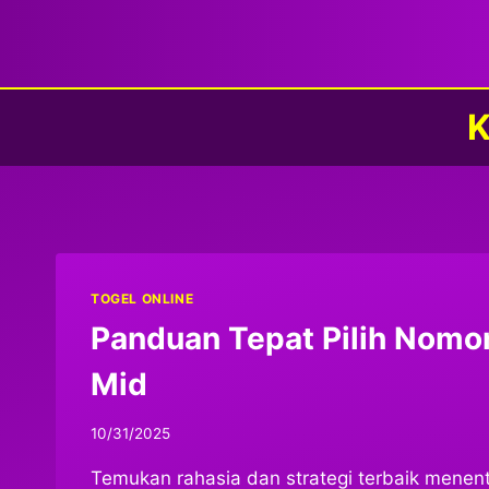
Skip
to
content
K
TOGEL ONLINE
Panduan Tepat Pilih Nomor
Mid
10/31/2025
Temukan rahasia dan strategi terbaik menen