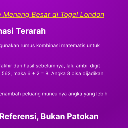
 Menang Besar di Togel London
asi Terarah
ggunakan rumus kombinasi matematis untuk
khir dari hasil sebelumnya, lalu ambil digit
h 562, maka 6 + 2 = 8. Angka 8 bisa dijadikan
menambah peluang munculnya angka yang lebih
Referensi, Bukan Patokan