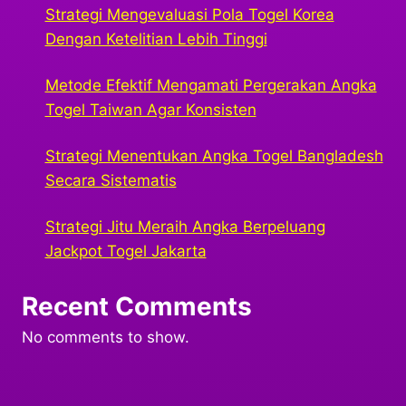
Strategi Mengevaluasi Pola Togel Korea
Dengan Ketelitian Lebih Tinggi
Metode Efektif Mengamati Pergerakan Angka
Togel Taiwan Agar Konsisten
Strategi Menentukan Angka Togel Bangladesh
Secara Sistematis
Strategi Jitu Meraih Angka Berpeluang
Jackpot Togel Jakarta
Recent Comments
No comments to show.