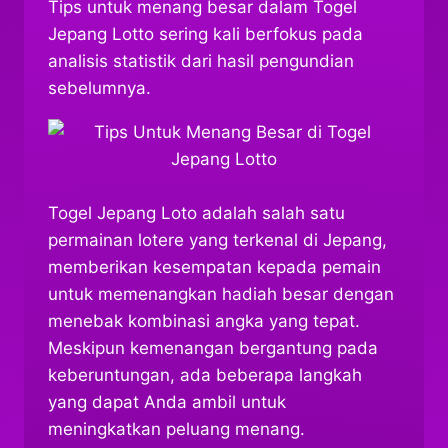
Tips untuk menang besar dalam Togel
Jepang Lotto sering kali berfokus pada
analisis statistik dari hasil pengundian
sebelumnya.
Togel Jepang Loto adalah salah satu
permainan lotere yang terkenal di Jepang,
memberikan kesempatan kepada pemain
untuk memenangkan hadiah besar dengan
menebak kombinasi angka yang tepat.
Meskipun kemenangan bergantung pada
keberuntungan, ada beberapa langkah
yang dapat Anda ambil untuk
meningkatkan peluang menang.