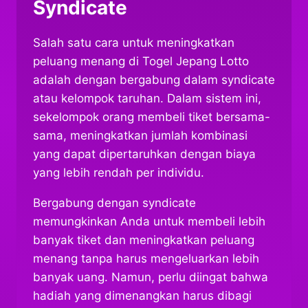
Syndicate
Salah satu cara untuk meningkatkan
peluang menang di Togel Jepang Lotto
adalah dengan bergabung dalam syndicate
atau kelompok taruhan. Dalam sistem ini,
sekelompok orang membeli tiket bersama-
sama, meningkatkan jumlah kombinasi
yang dapat dipertaruhkan dengan biaya
yang lebih rendah per individu.
Bergabung dengan syndicate
memungkinkan Anda untuk membeli lebih
banyak tiket dan meningkatkan peluang
menang tanpa harus mengeluarkan lebih
banyak uang. Namun, perlu diingat bahwa
hadiah yang dimenangkan harus dibagi