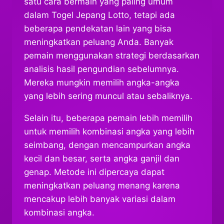
satu cara bermain yang paling umum
dalam Togel Jepang Lotto, tetapi ada
beberapa pendekatan lain yang bisa
meningkatkan peluang Anda. Banyak
pemain menggunakan strategi berdasarkan
analisis hasil pengundian sebelumnya.
Mereka mungkin memilih angka-angka
yang lebih sering muncul atau sebaliknya.
Selain itu, beberapa pemain lebih memilih
untuk memilih kombinasi angka yang lebih
seimbang, dengan mencampurkan angka
kecil dan besar, serta angka ganjil dan
genap. Metode ini dipercaya dapat
meningkatkan peluang menang karena
mencakup lebih banyak variasi dalam
kombinasi angka.