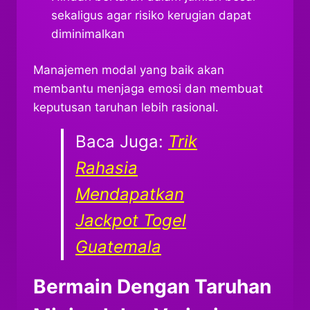
sekaligus agar risiko kerugian dapat
diminimalkan
Manajemen modal yang baik akan
membantu menjaga emosi dan membuat
keputusan taruhan lebih rasional.
Baca Juga:
Trik
Rahasia
Mendapatkan
Jackpot Togel
Guatemala
Bermain Dengan Taruhan