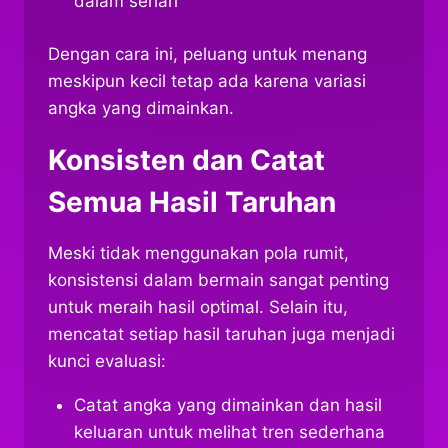
dalam sehari
Dengan cara ini, peluang untuk menang
meskipun kecil tetap ada karena variasi
angka yang dimainkan.
Konsisten dan Catat
Semua Hasil Taruhan
Meski tidak menggunakan pola rumit,
konsistensi dalam bermain sangat penting
untuk meraih hasil optimal. Selain itu,
mencatat setiap hasil taruhan juga menjadi
kunci evaluasi:
Catat angka yang dimainkan dan hasil
keluaran untuk melihat tren sederhana