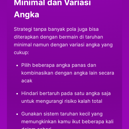
Minimal dan Variasi
Angka
Strategi tanpa banyak pola juga bisa
diterapkan dengan bermain di taruhan
minimal namun dengan variasi angka yang
cukup:
Pilih beberapa angka panas dan
kombinasikan dengan angka lain secara
acak
Hindari bertaruh pada satu angka saja
untuk mengurangi risiko kalah total
Gunakan sistem taruhan kecil yang
memungkinkan kamu ikut beberapa kali