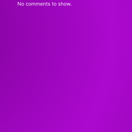
No comments to show.