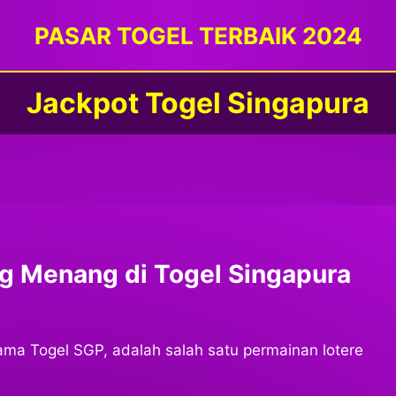
PASAR TOGEL TERBAIK 2024
Jackpot Togel Singapura
g Menang di Togel Singapura
ama Togel SGP, adalah salah satu permainan lotere