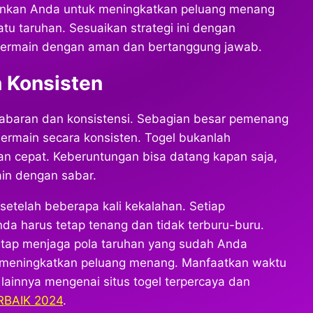
kinkan Anda untuk meningkatkan peluang menang
 taruhan. Sesuaikan strategi ini dengan
 bermain dengan aman dan bertanggung jawab.
 Konsisten
sabaran dan konsistensi. Sebagian besar pemenang
ermain secara konsisten. Togel bukanlah
 cepat. Keberuntungan bisa datang kapan saja,
in dengan sabar.
setelah beberapa kali kekalahan. Setiap
a harus tetap tenang dan tidak terburu-buru.
etap menjaga pola taruhan yang sudah Anda
meningkatkan peluang menang. Manfaatkan waktu
lainnya mengenai situs togel terpercaya dan
RBAIK 2024
.