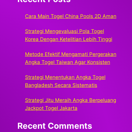
Cara Main Togel China Pools 2D Aman
Strategi Mengevaluasi Pola Togel
Korea Dengan Ketelitian Lebih Tinggi
Metode Efektif Mengamati Pergerakan
Angka Togel Taiwan Agar Konsisten
Strategi Menentukan Angka Togel
Bangladesh Secara Sistematis
Strategi Jitu Meraih Angka Berpeluang
Jackpot Togel Jakarta
Recent Comments