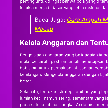
penting untuk diingat bahwa pola yang dit
ini bisa menjadi dasar yang lebih rasional 
Baca Juga:
Cara Ampuh Me
Macau
Kelola Anggaran dan Tentu
Pengelolaan anggaran yang baik adalah kun
mulai bertaruh, pastikan untuk menetapkan
habiskan untuk permainan ini. Jangan pernah
kehilangan. Mengelola anggaran dengan bij
besar.
Selain itu, tentukan strategi taruhan yang t
jumlah kecil namun sering, sementara yang l
pada satu kombinasi angka. Anda bisa menco