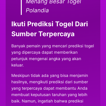
Menang Besar Togel
Polandia
Ikuti Prediksi Togel Dari
Sumber Terpercaya
Banyak pemain yang mencari prediksi togel
yang dipercaya dapat memberikan
petunjuk mengenai angka yang akan
keluar.
Meskipun tidak ada yang bisa menjamin
hasilnya, mengikuti prediksi dari sumber
yang terpercaya dapat membantu Anda
membuat keputusan taruhan yang lebih
baik. Namun, ingatlah bahwa prediksi