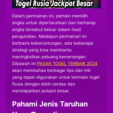
Dalam permainan ini, pemain memilih
angka untuk dipertaruhkan dan berharap
angka tersebut keluar dalam hasil
pengundian. Meskipun permainan ini
berbasis keberuntungan, ada beberapa
strategi yang bisa membantu
meningkatkan peluang kemenangan.
Dibawah ini
PASAR TOGEL TERBAIK 2024
akan membahas berbagai tips dan trik
yang dapat digunakan untuk bermain togel
Rusia dengan lebih cerdas dan
mendapatkan jackpot besar.
Pahami Jenis Taruhan