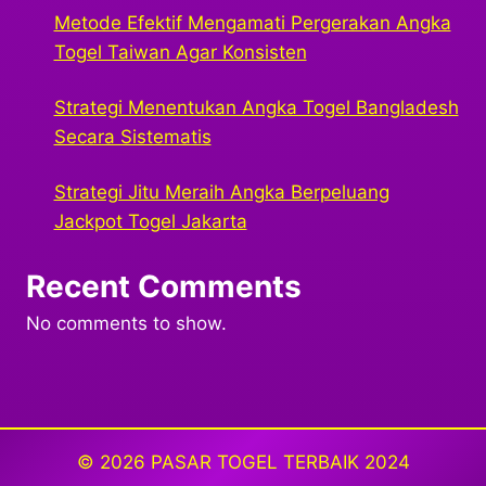
Metode Efektif Mengamati Pergerakan Angka
Togel Taiwan Agar Konsisten
Strategi Menentukan Angka Togel Bangladesh
Secara Sistematis
Strategi Jitu Meraih Angka Berpeluang
Jackpot Togel Jakarta
Recent Comments
No comments to show.
© 2026
PASAR TOGEL TERBAIK 2024