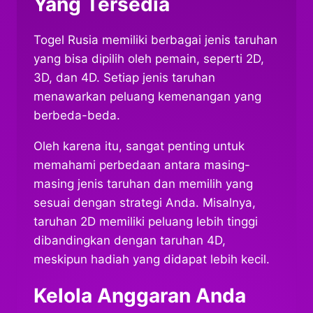
Yang Tersedia
Togel Rusia memiliki berbagai jenis taruhan
yang bisa dipilih oleh pemain, seperti 2D,
3D, dan 4D. Setiap jenis taruhan
menawarkan peluang kemenangan yang
berbeda-beda.
Oleh karena itu, sangat penting untuk
memahami perbedaan antara masing-
masing jenis taruhan dan memilih yang
sesuai dengan strategi Anda. Misalnya,
taruhan 2D memiliki peluang lebih tinggi
dibandingkan dengan taruhan 4D,
meskipun hadiah yang didapat lebih kecil.
Kelola Anggaran Anda