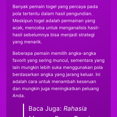
Banyak pemain togel yang percaya pada
pola tertentu dalam hasil pengundian.
Meskipun togel adalah permainan yang
acak, mencoba untuk menganalisis hasil-
hasil sebelumnya bisa menjadi strategi
yang menarik.
Beberapa pemain memilih angka-angka
favorit yang sering muncul, sementara yang
lain mungkin lebih suka menggunakan pola
berdasarkan angka yang jarang keluar. Ini
adalah cara untuk menambah keseruan
dan mungkin juga meningkatkan peluang
Anda.
Baca Juga:
Rahasia