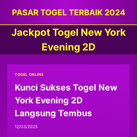
Skip
PASAR TOGEL TERBAIK 2024
to
content
Jackpot Togel New York
Evening 2D
TOGEL ONLINE
Kunci Sukses Togel New
York Evening 2D
Langsung Tembus
12/03/2025