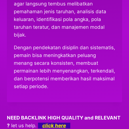
agar langsung tembus melibatkan
pemahaman jenis taruhan, analisis data
keluaran, identifikasi pola angka, pola
taruhan teratur, dan manajemen modal
bijak.
Dengan pendekatan disiplin dan sistematis,
pemain bisa meningkatkan peluang
menang secara konsisten, membuat
permainan lebih menyenangkan, terkendali,
dan berpotensi memberikan hasil maksimal
setiap periode.
NEED BACKLINK HIGH QUALITY and RELEVANT
?
let us help.
click here