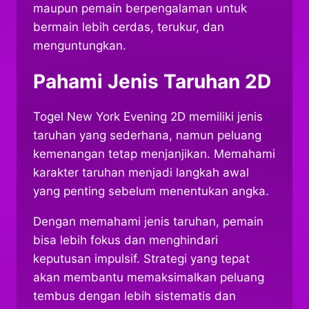
maupun pemain berpengalaman untuk
bermain lebih cerdas, terukur, dan
menguntungkan.
Pahami Jenis Taruhan 2D
Togel New York Evening 2D memiliki jenis
taruhan yang sederhana, namun peluang
kemenangan tetap menjanjikan. Memahami
karakter taruhan menjadi langkah awal
yang penting sebelum menentukan angka.
Dengan memahami jenis taruhan, pemain
bisa lebih fokus dan menghindari
keputusan impulsif. Strategi yang tepat
akan membantu memaksimalkan peluang
tembus dengan lebih sistematis dan