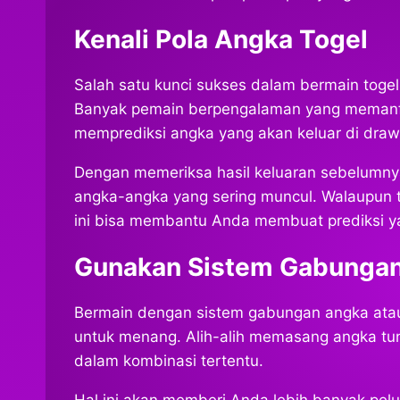
Kenali Pola Angka Togel
Salah satu kunci sukses dalam bermain toge
Banyak pemain berpengalaman yang memanf
memprediksi angka yang akan keluar di draw
Dengan memeriksa hasil keluaran sebelumn
angka-angka yang sering muncul. Walaupun t
ini bisa membantu Anda membuat prediksi ya
Gunakan Sistem Gabunga
Bermain dengan sistem gabungan angka ata
untuk menang. Alih-alih memasang angka tu
dalam kombinasi tertentu.
Hal ini akan memberi Anda lebih banyak pe