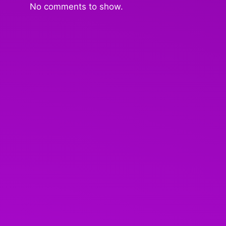
No comments to show.