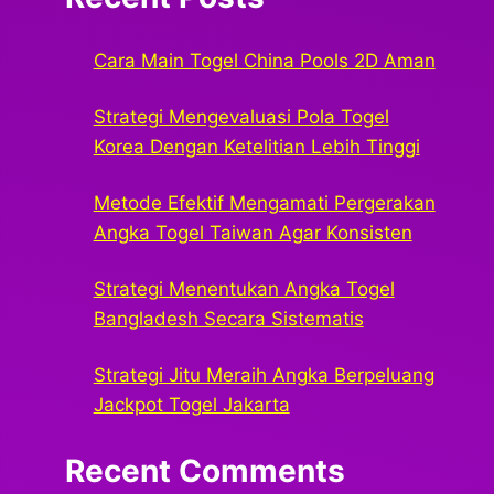
Cara Main Togel China Pools 2D Aman
Strategi Mengevaluasi Pola Togel
Korea Dengan Ketelitian Lebih Tinggi
Metode Efektif Mengamati Pergerakan
Angka Togel Taiwan Agar Konsisten
Strategi Menentukan Angka Togel
Bangladesh Secara Sistematis
Strategi Jitu Meraih Angka Berpeluang
Jackpot Togel Jakarta
Recent Comments