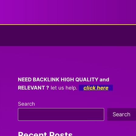
NEED BACKLINK HIGH QUALITY and
RELEVANT ?
let us help.
click here
Search
Search
Recent Posts