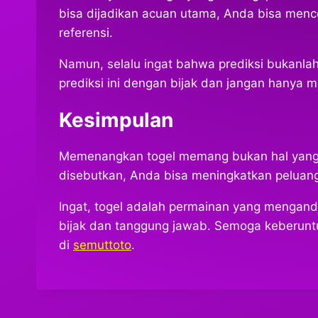
bisa dijadikan acuan utama, Anda bisa men
referensi.
Namun, selalu ingat bahwa prediksi bukanl
prediksi ini dengan bijak dan jangan hanya 
Kesimpulan
Memenangkan togel memang bukan hal yang 
disebutkan, Anda bisa meningkatkan peluan
Ingat, togel adalah permainan yang mengand
bijak dan tanggung jawab. Semoga keberunt
di
semuttoto
.