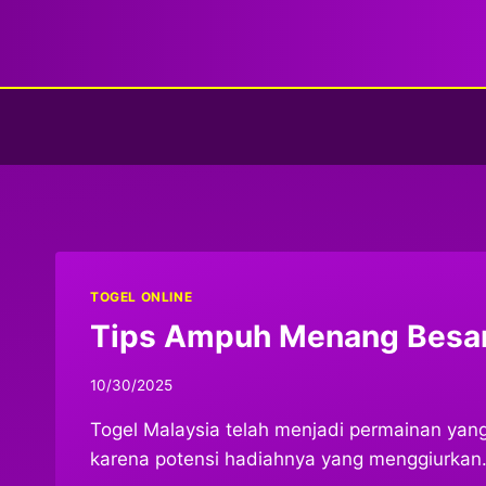
Skip
to
content
TOGEL ONLINE
Tips Ampuh Menang Besar 
10/30/2025
Togel Malaysia telah menjadi permainan yan
karena potensi hadiahnya yang menggiurkan