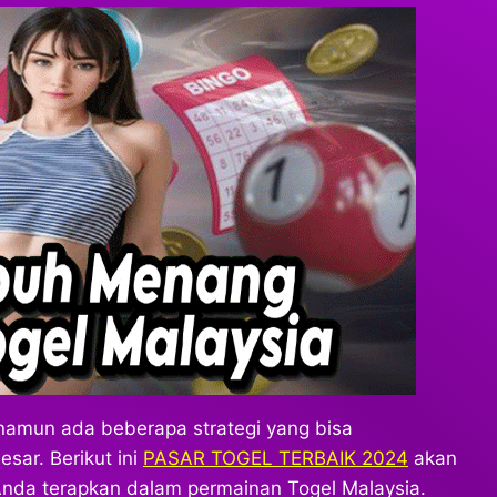
amun ada beberapa strategi yang bisa
ar. Berikut ini
PASAR TOGEL TERBAIK 2024
akan
nda terapkan dalam permainan Togel Malaysia.