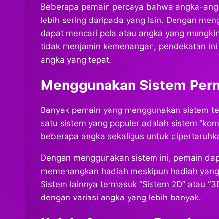
Beberapa pemain percaya bahwa angka-angka
lebih sering daripada yang lain. Dengan men
dapat mencari pola atau angka yang mungkin 
tidak menjamin kemenangan, pendekatan ini
angka yang tepat.
Menggunakan Sistem Perm
Banyak pemain yang menggunakan sistem ter
satu sistem yang populer adalah sistem “kom
beberapa angka sekaligus untuk dipertaruhk
Dengan menggunakan sistem ini, pemain da
memenangkan hadiah meskipun hadiah yang d
Sistem lainnya termasuk “Sistem 2D” atau “
dengan variasi angka yang lebih banyak.