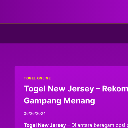
Skip
to
content
TOGEL ONLINE
Togel New Jersey – Rekom
Gampang Menang
06/26/2024
Togel New Jersey
– Di antara beragam opsi 