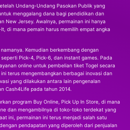
setelah Undang-Undang Pasokan Publik yang
s untuk menggalang dana bagi pendidikan dan
an New Jersey. Awalnya, permainan ini hanya
-It, di mana pemain harus memilih empat angka
ah namanya. Kemudian berkembang dengan
eperti Pick-4, Pick-6, dan instant games. Pada
yanan online untuk pembelian tiket Togel secara
n ini terus mengembangkan berbagai inovasi dan
asi yang dilakukan antara lain pengenalan
an Cash4Life pada tahun 2014.
rkan program Buy Online, Pick Up In Store, di mana
line dan mengambilnya di toko-toko terdekat yang
t ini, permainan ini terus menjadi salah satu
 dengan pendapatan yang diperoleh dari penjualan