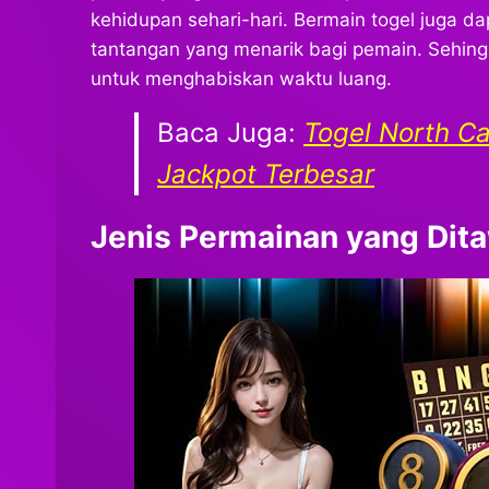
kehidupan sehari-hari. Bermain togel juga 
tantangan yang menarik bagi pemain. Sehing
untuk menghabiskan waktu luang.
Baca Juga:
Togel North Ca
Jackpot Terbesar
Jenis Permainan yang Dit