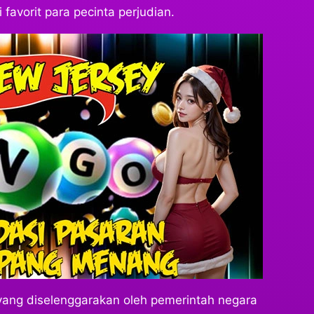
favorit para pecinta perjudian.
yang diselenggarakan oleh pemerintah negara