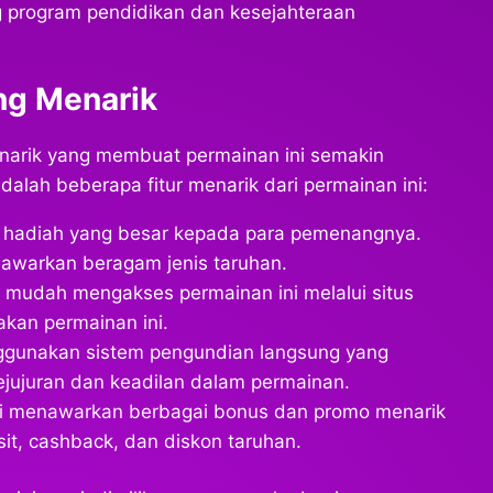
g program pendidikan dan kesejahteraan
ng Menarik
enarik yang membuat permainan ini semakin
dalah beberapa fitur menarik dari permainan ini:
 hadiah yang besar kepada para pemenangnya.
nawarkan beragam jenis taruhan.
mudah mengakses permainan ini melalui situs
akan permainan ini.
ggunakan sistem pengundian langsung yang
ejujuran dan keadilan dalam permainan.
ali menawarkan berbagai bonus dan promo menarik
it, cashback, dan diskon taruhan.