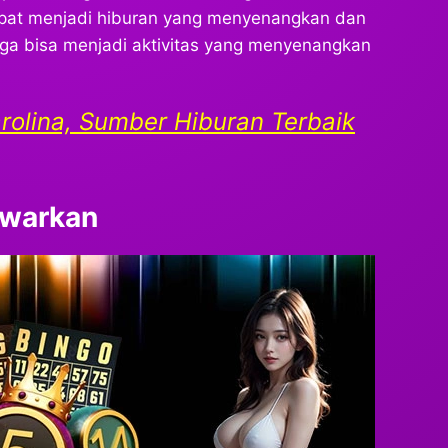
dapat menjadi hiburan yang menyenangkan dan
ga bisa menjadi aktivitas yang menyenangkan
rolina, Sumber Hiburan Terbaik
awarkan