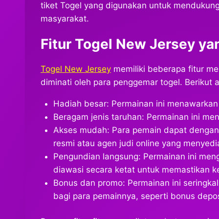
tiket Togel yang digunakan untuk mendukun
masyarakat.
Fitur Togel New Jersey ya
Togel New Jersey
memiliki beberapa fitur m
diminati oleh para penggemar togel. Berikut a
Hadiah besar: Permainan ini menawarkan
Beragam jenis taruhan: Permainan ini me
Akses mudah: Para pemain dapat dengan 
resmi atau agen judi online yang menyedi
Pengundian langsung: Permainan ini men
diawasi secara ketat untuk memastikan k
Bonus dan promo: Permainan ini seringk
bagi para pemainnya, seperti bonus depos