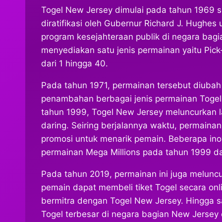
Togel New Jersey dimulai pada tahun 1969 
diratifikasi oleh Gubernur Richard J. Hughe
program kesejahteraan publik di negara bagi
menyediakan satu jenis permainan yaitu Pick
dari 1 hingga 40.
Pada tahun 1971, permainan tersebut diub
penambahan berbagai jenis permainan Togel s
tahun 1999, Togel New Jersey meluncurkan la
daring. Seiring berjalannya waktu, permaina
promosi untuk menarik pemain. Beberapa inov
permainan Mega Millions pada tahun 1999 d
Pada tahun 2019, permainan ini juga meluncu
pemain dapat membeli tiket Togel secara on
bermitra dengan Togel New Jersey. Hingga saa
Togel terbesar di negara bagian New Jersey