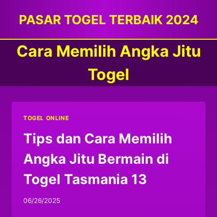
Skip
PASAR TOGEL TERBAIK 2024
to
content
Cara Memilih Angka Jitu
Togel
TOGEL ONLINE
Tips dan Cara Memilih
Angka Jitu Bermain di
Togel Tasmania 13
06/26/2025