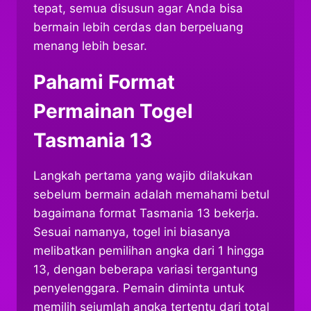
tepat, semua disusun agar Anda bisa
bermain lebih cerdas dan berpeluang
menang lebih besar.
Pahami Format
Permainan Togel
Tasmania 13
Langkah pertama yang wajib dilakukan
sebelum bermain adalah memahami betul
bagaimana format Tasmania 13 bekerja.
Sesuai namanya, togel ini biasanya
melibatkan pemilihan angka dari 1 hingga
13, dengan beberapa variasi tergantung
penyelenggara. Pemain diminta untuk
memilih sejumlah angka tertentu dari total