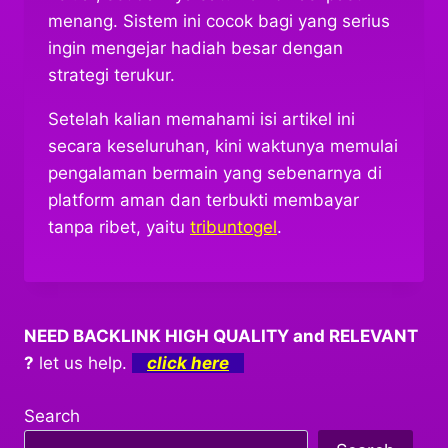
menang. Sistem ini cocok bagi yang serius
ingin mengejar hadiah besar dengan
strategi terukur.
Setelah kalian memahami isi artikel ini
secara keseluruhan, kini waktunya memulai
pengalaman bermain yang sebenarnya di
platform aman dan terbukti membayar
tanpa ribet, yaitu
tribuntogel
.
NEED BACKLINK HIGH QUALITY and RELEVANT
?
let us help.
click here
Search