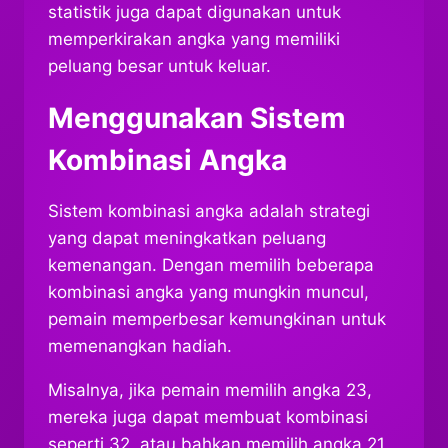
statistik juga dapat digunakan untuk
memperkirakan angka yang memiliki
peluang besar untuk keluar.
Menggunakan Sistem
Kombinasi Angka
Sistem kombinasi angka adalah strategi
yang dapat meningkatkan peluang
kemenangan. Dengan memilih beberapa
kombinasi angka yang mungkin muncul,
pemain memperbesar kemungkinan untuk
memenangkan hadiah.
Misalnya, jika pemain memilih angka 23,
mereka juga dapat membuat kombinasi
seperti 32, atau bahkan memilih angka 21