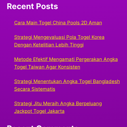
Recent Posts
Cara Main Togel China Pools 2D Aman
Strategi Mengevaluasi Pola Togel Korea
Dengan Ketelitian Lebih Tinggi
Metode Efektif Mengamati Pergerakan Angka
Togel Taiwan Agar Konsisten
Strategi Menentukan Angka Togel Bangladesh
Secara Sistematis
Strategi Jitu Meraih Angka Berpeluang
Jackpot Togel Jakarta