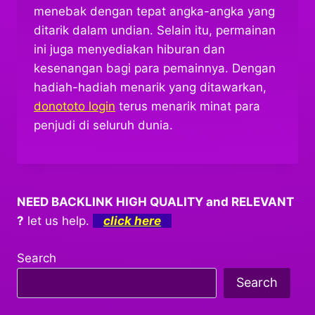
menebak dengan tepat angka-angka yang
ditarik dalam undian. Selain itu, permainan
ini juga menyediakan hiburan dan
kesenangan bagi para pemainnya. Dengan
hadiah-hadiah menarik yang ditawarkan,
donototo login
terus menarik minat para
penjudi di seluruh dunia.
NEED BACKLINK HIGH QUALITY and RELEVANT
?
let us help.
click here
Search
Search