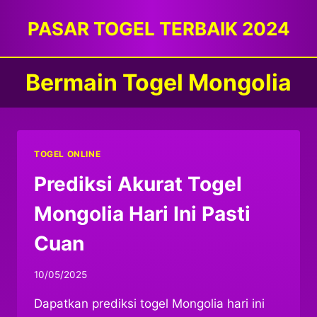
Skip
PASAR TOGEL TERBAIK 2024
to
content
Bermain Togel Mongolia
TOGEL ONLINE
Prediksi Akurat Togel
Mongolia Hari Ini Pasti
Cuan
10/05/2025
Dapatkan prediksi togel Mongolia hari ini