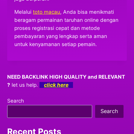
Melalui
toto macau
, Anda bisa menikmati
beragam permainan taruhan online dengan
proses registrasi cepat dan metode
pembayaran yang lengkap serta aman
untuk kenyamanan setiap pemain.
NEED BACKLINK HIGH QUALITY and RELEVANT
?
let us help.
click here
Search
Search
Recent Posts