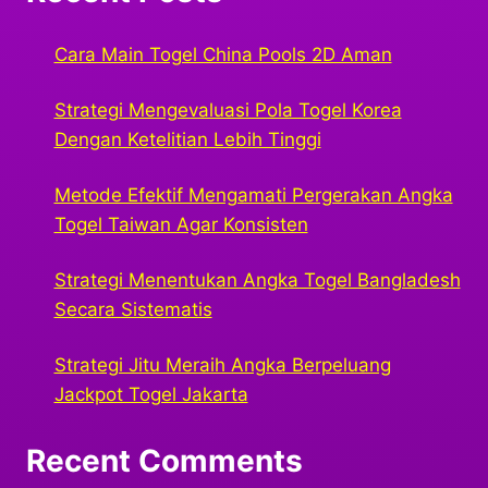
Cara Main Togel China Pools 2D Aman
Strategi Mengevaluasi Pola Togel Korea
Dengan Ketelitian Lebih Tinggi
Metode Efektif Mengamati Pergerakan Angka
Togel Taiwan Agar Konsisten
Strategi Menentukan Angka Togel Bangladesh
Secara Sistematis
Strategi Jitu Meraih Angka Berpeluang
Jackpot Togel Jakarta
Recent Comments