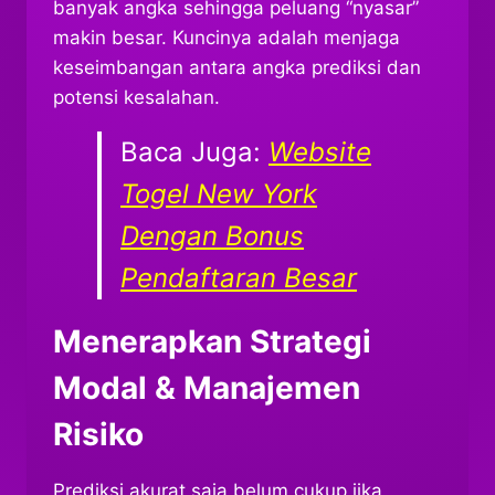
banyak angka sehingga peluang “nyasar”
makin besar. Kuncinya adalah menjaga
keseimbangan antara angka prediksi dan
potensi kesalahan.
Baca Juga:
Website
Togel New York
Dengan Bonus
Pendaftaran Besar
Menerapkan Strategi
Modal & Manajemen
Risiko
Prediksi akurat saja belum cukup jika