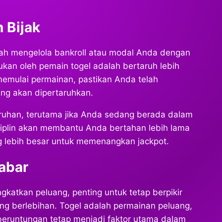
 Bijak
alah mengelola bankroll atau modal Anda dengan
kukan oleh pemain togel adalah bertaruh lebih
mulai permainan, pastikan Anda telah
ng akan dipertaruhkan.
ruhan, terutama jika Anda sedang berada dalam
siplin akan membantu Anda bertahan lebih lama
 lebih besar untuk memenangkan jackpot.
sabar
gkatkan peluang, penting untuk tetap berpikir
ang berlebihan. Togel adalah permainan peluang,
eberuntungan tetap menjadi faktor utama dalam