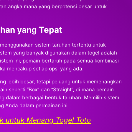
ran angka mana yang berpotensi besar untuk
han yang Tepat
a menggunakan sistem taruhan tertentu untuk
istem yang banyak digunakan dalam togel adalah
 sistem ini, pemain bertaruh pada semua kombinasi
a mencakup setiap opsi yang ada.
g lebih besar, tetapi peluang untuk memenangkan
lain seperti “Box” dan “Straight”, di mana pemain
g dalam berbagai bentuk taruhan. Memilih sistem
g Anda dalam permainan ini.
ik untuk Menang Togel Toto