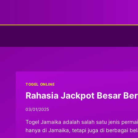
Skip
to
content
TOGEL ONLINE
Rahasia Jackpot Besar Be
03/01/2025
Togel Jamaika adalah salah satu jenis perma
hanya di Jamaika, tetapi juga di berbagai be