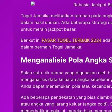
Togel Jamaika melibatkan taruhan pada angk
dalam hasil undian. Ada beberapa strategi 
untuk meraih jackpot besar.
Berikut ini
PASAR TOGEL TERBAIK 2024
adal
dalam bermain Togel Jamaika.
Menganalisis Pola Angka
Salah satu trik utama yang digunakan oleh 
menganalisis data keluaran angka sebelumny
Anda dapat menemukan pola atau kecenderu
Ada beberapa pendekatan yang bisa diambil 
atau angka yang jarang keluar (angka cold)
memerhatikan pola ini, mereka bisa membuat 