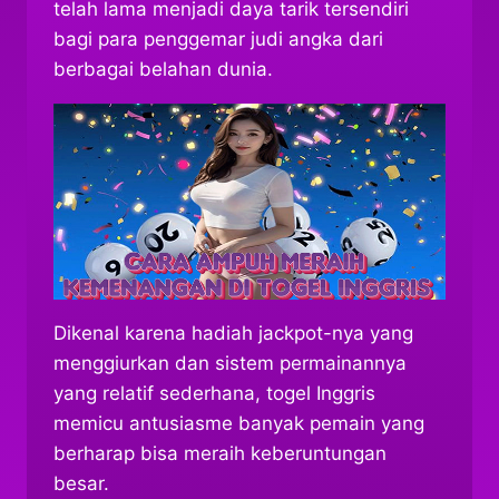
telah lama menjadi daya tarik tersendiri
bagi para penggemar judi angka dari
berbagai belahan dunia.
Dikenal karena hadiah jackpot-nya yang
menggiurkan dan sistem permainannya
yang relatif sederhana, togel Inggris
memicu antusiasme banyak pemain yang
berharap bisa meraih keberuntungan
besar.