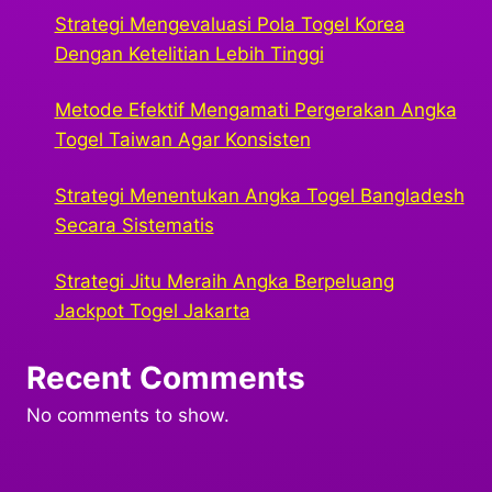
Strategi Mengevaluasi Pola Togel Korea
Dengan Ketelitian Lebih Tinggi
Metode Efektif Mengamati Pergerakan Angka
Togel Taiwan Agar Konsisten
Strategi Menentukan Angka Togel Bangladesh
Secara Sistematis
Strategi Jitu Meraih Angka Berpeluang
Jackpot Togel Jakarta
Recent Comments
No comments to show.