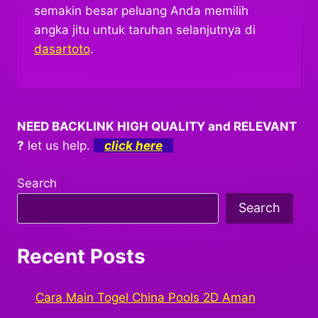
semakin besar peluang Anda memilih
angka jitu untuk taruhan selanjutnya di
dasartoto
.
NEED BACKLINK HIGH QUALITY and RELEVANT
?
let us help.
click here
Search
Search
Recent Posts
Cara Main Togel China Pools 2D Aman