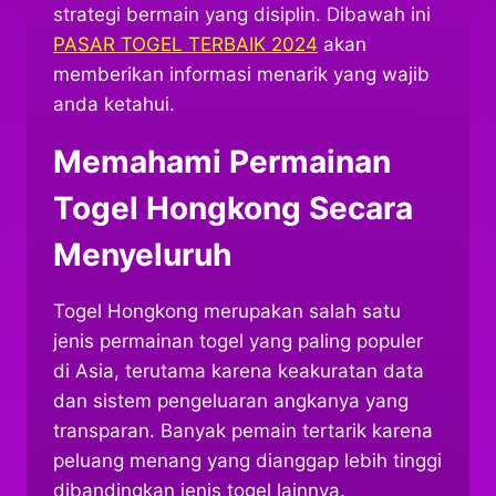
strategi bermain yang disiplin. Dibawah ini
PASAR TOGEL TERBAIK 2024
akan
memberikan informasi menarik yang wajib
anda ketahui.
Memahami Permainan
Togel Hongkong Secara
Menyeluruh
Togel Hongkong merupakan salah satu
jenis permainan togel yang paling populer
di Asia, terutama karena keakuratan data
dan sistem pengeluaran angkanya yang
transparan. Banyak pemain tertarik karena
peluang menang yang dianggap lebih tinggi
dibandingkan jenis togel lainnya.