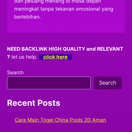
dan peluang menang di masa depan
meningkat tanpa tekanan emosional yang
berlebihan.
NEED BACKLINK HIGH QUALITY and RELEVANT
?
let us help.
click here
Search
Search
Recent Posts
Cara Main Togel China Pools 2D Aman