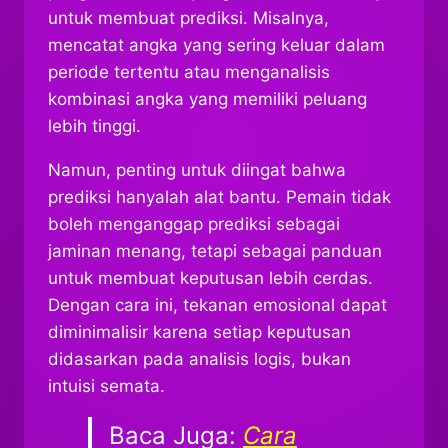
untuk membuat prediksi. Misalnya,
mencatat angka yang sering keluar dalam
periode tertentu atau menganalisis
kombinasi angka yang memiliki peluang
lebih tinggi.
Namun, penting untuk diingat bahwa
prediksi hanyalah alat bantu. Pemain tidak
boleh menganggap prediksi sebagai
jaminan menang, tetapi sebagai panduan
untuk membuat keputusan lebih cerdas.
Dengan cara ini, tekanan emosional dapat
diminimalisir karena setiap keputusan
didasarkan pada analisis logis, bukan
intuisi semata.
Baca Juga:
Cara