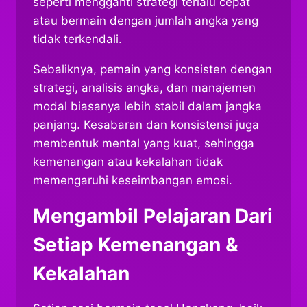
seperti mengganti strategi terlalu cepat
atau bermain dengan jumlah angka yang
tidak terkendali.
Sebaliknya, pemain yang konsisten dengan
strategi, analisis angka, dan manajemen
modal biasanya lebih stabil dalam jangka
panjang. Kesabaran dan konsistensi juga
membentuk mental yang kuat, sehingga
kemenangan atau kekalahan tidak
memengaruhi keseimbangan emosi.
Mengambil Pelajaran Dari
Setiap Kemenangan &
Kekalahan