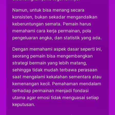
Namun, untuk bisa menang secara
konsisten, bukan sekadar mengandalkan
keberuntungan semata. Pemain harus
memahami cara kerja permainan, pola
pengeluaran angka, dan statistik yang ada.
Dengan memahami aspek dasar seperti ini,
seorang pemain bisa mengembangkan
strategi bermain yang lebih matang,
sehingga tidak mudah terbawa perasaan
saat mengalami kekalahan sementara atau
kemenangan kecil. Pemahaman mendalam
terhadap permainan menjadi fondasi
utama agar emosi tidak menguasai setiap
keputusan.