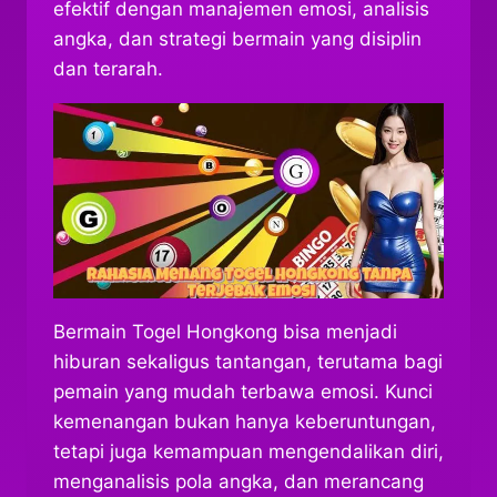
efektif dengan manajemen emosi, analisis
angka, dan strategi bermain yang disiplin
dan terarah.
Bermain Togel Hongkong bisa menjadi
hiburan sekaligus tantangan, terutama bagi
pemain yang mudah terbawa emosi. Kunci
kemenangan bukan hanya keberuntungan,
tetapi juga kemampuan mengendalikan diri,
menganalisis pola angka, dan merancang