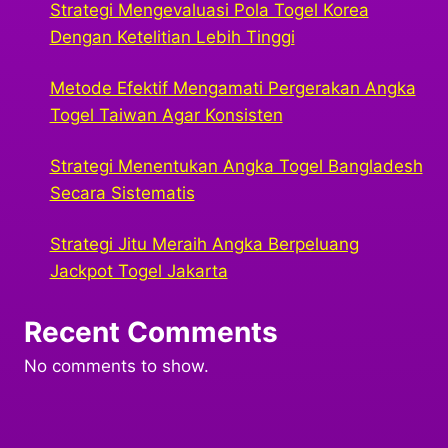
Strategi Mengevaluasi Pola Togel Korea
Dengan Ketelitian Lebih Tinggi
Metode Efektif Mengamati Pergerakan Angka
Togel Taiwan Agar Konsisten
Strategi Menentukan Angka Togel Bangladesh
Secara Sistematis
Strategi Jitu Meraih Angka Berpeluang
Jackpot Togel Jakarta
Recent Comments
No comments to show.