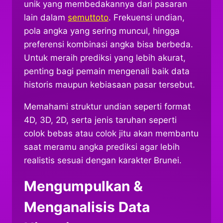
unik yang membedakannya dari pasaran
lain dalam
semuttoto
. Frekuensi undian,
pola angka yang sering muncul, hingga
preferensi kombinasi angka bisa berbeda.
Untuk meraih prediksi yang lebih akurat,
penting bagi pemain mengenali baik data
historis maupun kebiasaan pasar tersebut.
Memahami struktur undian seperti format
4D, 3D, 2D, serta jenis taruhan seperti
colok bebas atau colok jitu akan membantu
saat meramu angka prediksi agar lebih
realistis sesuai dengan karakter Brunei.
Mengumpulkan &
Menganalisis Data