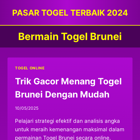
Skip
PASAR TOGEL TERBAIK 2024
to
content
Bermain Togel Brunei
TOGEL ONLINE
Trik Gacor Menang Togel
Brunei Dengan Mudah
10/05/2025
Pelajari strategi efektif dan analisis angka
untuk meraih kemenangan maksimal dalam
permainan Togel Brunei secara online.