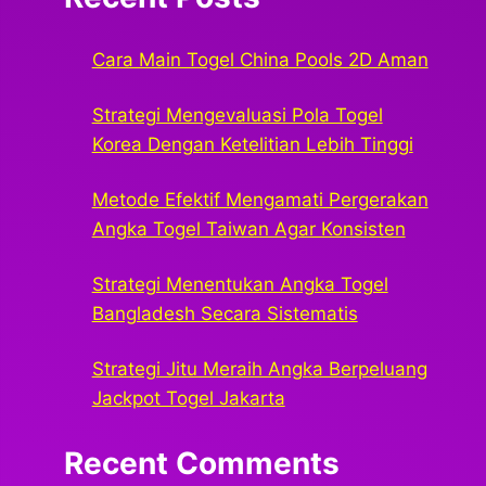
Cara Main Togel China Pools 2D Aman
Strategi Mengevaluasi Pola Togel
Korea Dengan Ketelitian Lebih Tinggi
Metode Efektif Mengamati Pergerakan
Angka Togel Taiwan Agar Konsisten
Strategi Menentukan Angka Togel
Bangladesh Secara Sistematis
Strategi Jitu Meraih Angka Berpeluang
Jackpot Togel Jakarta
Recent Comments