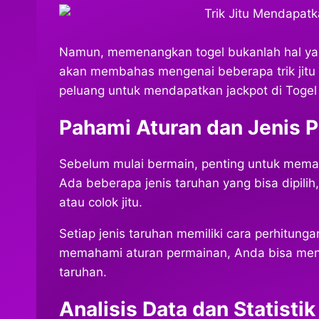
Namun, memenangkan togel bukanlah hal ya
akan membahas mengenai beberapa trik jit
peluang untuk mendapatkan jackpot di Togel
Pahami Aturan dan Jenis 
Sebelum mulai bermain, penting untuk memah
Ada beberapa jenis taruhan yang bisa dipilih
atau colok jitu.
Setiap jenis taruhan memiliki cara perhitu
memahami aturan permainan, Anda bisa men
taruhan.
Analisis Data dan Statistik