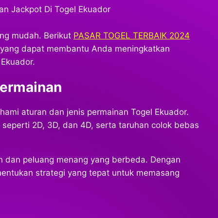
ng mudah. Berikut
PASAR TOGEL TERBAIK 2024
u yang dapat membantu Anda meningkatkan
 Ekuador.
Permainan
ami aturan dan jenis permainan Togel Ekuador.
, seperti 2D, 3D, dan 4D, serta taruhan colok bebas
ngan dan peluang menang yang berbeda. Dengan
entukan strategi yang tepat untuk memasang