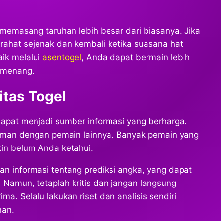
 memasang taruhan lebih besar dari biasanya. Jika
irahat sejenak dan kembali ketika suasana hati
aik melalui
asentogel
, Anda dapat bermain lebih
 menang.
tas Togel
apat menjadi sumber informasi yang berharga.
alaman dengan pemain lainnya. Banyak pemain yang
kin belum Anda ketahui.
kan informasi tentang prediksi angka, yang dapat
amun, tetaplah kritis dan jangan langsung
a. Selalu lakukan riset dan analisis sendiri
han.