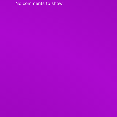
No comments to show.