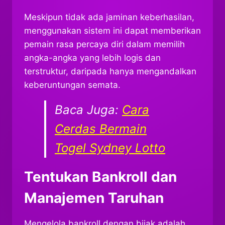
Meskipun tidak ada jaminan keberhasilan,
menggunakan sistem ini dapat memberikan
pemain rasa percaya diri dalam memilih
angka-angka yang lebih logis dan
terstruktur, daripada hanya mengandalkan
keberuntungan semata.
Baca Juga:
Cara
Cerdas Bermain
Togel Sydney Lotto
Tentukan Bankroll dan
Manajemen Taruhan
Mengelola bankroll dengan bijak adalah