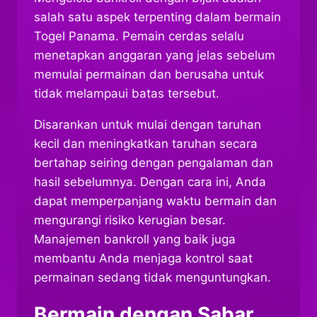
salah satu aspek terpenting dalam bermain
Togel Panama. Pemain cerdas selalu
menetapkan anggaran yang jelas sebelum
memulai permainan dan berusaha untuk
tidak melampaui batas tersebut.
Disarankan untuk mulai dengan taruhan
kecil dan meningkatkan taruhan secara
bertahap seiring dengan pengalaman dan
hasil sebelumnya. Dengan cara ini, Anda
dapat memperpanjang waktu bermain dan
mengurangi risiko kerugian besar.
Manajemen bankroll yang baik juga
membantu Anda menjaga kontrol saat
permainan sedang tidak menguntungkan.
Bermain dengan Sabar