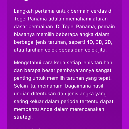
Langkah pertama untuk bermain cerdas di
Togel Panama adalah memahami aturan
dasar permainan. Di Togel Panama, pemain
biasanya memilih beberapa angka dalam
berbagai jenis taruhan, seperti 4D, 3D, 2D,
atau taruhan colok bebas dan colok jitu.
Mengetahui cara kerja setiap jenis taruhan
dan berapa besar pembayarannya sangat
penting untuk memilih taruhan yang tepat.
Selain itu, memahami bagaimana hasil
undian ditentukan dan jenis angka yang
sering keluar dalam periode tertentu dapat
membantu Anda dalam merencanakan
strategi.