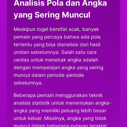
Analisis Pola dan Angka
yang Sering Muncul
Meskipun togel bersifat acak, banyak
pemain yang percaya bahwa ada pola
tertentu yang bisa dianalisis dari hasil
undian sebelumnya. Salah satu cara
cerdas untuk menebak angka adalah
dengan mempelajari angka yang sering
muncul dalam periode-periode
sebelumnya.
Beberapa pemain menggunakan teknik
analisis statistik untuk menentukan angka-
angka yang memiliki peluang lebih besar
untuk keluar. Misalnya, angka yang tidak
muncul dalam beberapa putaran terakhir