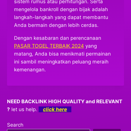
sistem rumus atau perhitungan. Serta
mengelola bankroll dengan bijak adalah
langkah-langkah yang dapat membantu
Anda bermain dengan lebih cerdas.
Dengan kesabaran dan perencanaan
PASAR TOGEL TERBAIK 2024
yang
matang, Anda bisa menikmati permainan
ini sambil meningkatkan peluang meraih
kemenangan.
NEED BACKLINK HIGH QUALITY and RELEVANT
?
let us help.
click here
Search