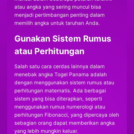
atau angka yang sering muncul bisa
menjadi pertimbangan penting dalam
memilih angka untuk taruhan Anda.
Gunakan Sistem Rumus
atau Perhitungan
Salah satu cara cerdas lainnya dalam
menebak angka Togel Panama adalah
dengan menggunakan sistem rumus atau
perhitungan matematis. Ada berbagai
sistem yang bisa diterapkan, seperti
menggunakan rumus numerologi atau
perhitungan Fibonacci, yang dipercaya oleh
sebagian orang dapat memberikan angka
yang lebih mungkin keluar.