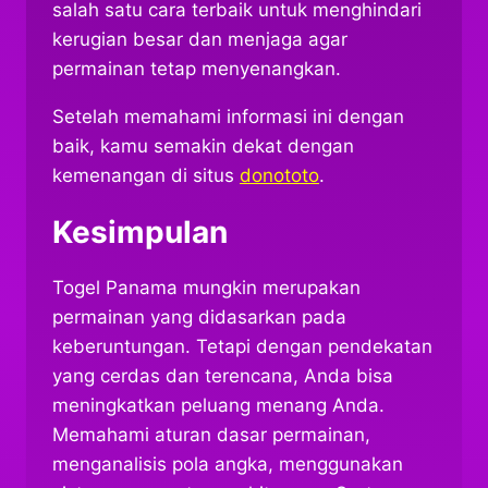
salah satu cara terbaik untuk menghindari
kerugian besar dan menjaga agar
permainan tetap menyenangkan.
Setelah memahami informasi ini dengan
baik, kamu semakin dekat dengan
kemenangan di situs
donototo
.
Kesimpulan
Togel Panama mungkin merupakan
permainan yang didasarkan pada
keberuntungan. Tetapi dengan pendekatan
yang cerdas dan terencana, Anda bisa
meningkatkan peluang menang Anda.
Memahami aturan dasar permainan,
menganalisis pola angka, menggunakan