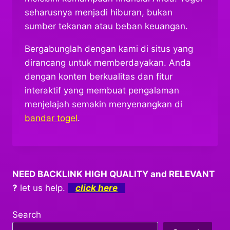
seharusnya menjadi hiburan, bukan
sumber tekanan atau beban keuangan.
Bergabunglah dengan kami di situs yang
dirancang untuk memberdayakan. Anda
dengan konten berkualitas dan fitur
interaktif yang membuat pengalaman
menjelajah semakin menyenangkan di
bandar togel
.
NEED BACKLINK HIGH QUALITY and RELEVANT
?
let us help.
click here
Search