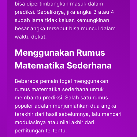
bisa dipertimbangkan masuk dalam
prediksi. Sebaliknya, jika angka 3 atau 4
sudah lama tidak keluar, kemungkinan
besar angka tersebut bisa muncul dalam
waktu dekat.
Menggunakan Rumus
Matematika Sederhana
Beberapa pemain togel menggunakan
rumus matematika sederhana untuk
membantu prediksi. Salah satu rumus
populer adalah menjumlahkan dua angka
terakhir dari hasil sebelumnya, lalu mencari
modulasinya atau nilai akhir dari
perhitungan tertentu.