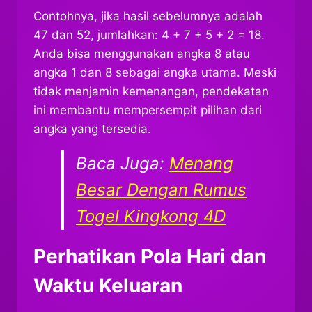
Contohnya, jika hasil sebelumnya adalah
47 dan 52, jumlahkan: 4 + 7 + 5 + 2 = 18.
Anda bisa menggunakan angka 8 atau
angka 1 dan 8 sebagai angka utama. Meski
tidak menjamin kemenangan, pendekatan
ini membantu mempersempit pilihan dari
angka yang tersedia.
Baca Juga:
Menang
Besar Dengan Rumus
Togel Kingkong 4D
Perhatikan Pola Hari dan
Waktu Keluaran