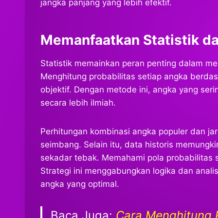
jangka panjang yang lebih efektif.
Memanfaatkan Statistik da
Statistik memainkan peran penting dalam m
Menghitung probabilitas setiap angka berd
objektif. Dengan metode ini, angka yang seri
secara lebih ilmiah.
Perhitungan kombinasi angka populer dan j
seimbang. Selain itu, data historis memungki
sekadar tebak. Memahami pola probabilitas s
Strategi ini menggabungkan logika dan anal
angka yang optimal.
Baca Juga:
Cara Menghitung