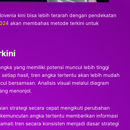
lovenia kini bisa lebih terarah dengan pendekatan
2024
akan membahas metode terkini untuk
kini
gka yang memiliki potensi muncul lebih tinggi
etiap hasil, tren angka tertentu akan lebih mudah
cul bersamaan. Analisis visual melalui diagram
yang menonjol.
an strategi secara cepat mengikuti perubahan
ak kemunculan angka tertentu memberikan informasi
mati tren secara konsisten menjadi dasar strategi