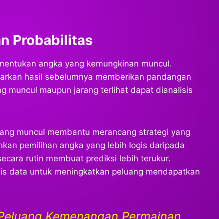
n Probabilitas
enentukan angka yang kemungkinan muncul.
asarkan hasil sebelumnya memberikan pandangan
ng muncul maupun jarang terlihat dapat dianalisis
arang muncul membantu merancang strategi yang
nkan pemilihan angka yang lebih logis daripada
ecara rutin membuat prediksi lebih terukur.
isis data untuk meningkatkan peluang mendapatkan
 Peluang Kemenangan Permainan