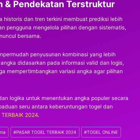
n & Pendekatan Terstruktur
istoris dan tren terkini membuat prediksi lebih
an pengguna mengelola pilihan dengan sistematis,
muncul bersama.
 mempermudah penyusunan kombinasi yang lebih
n angka didasarkan pada informasi valid dan logis,
juga mempertimbangkan variasi angka agar pilihan
dan logika untuk menentukan angka populer secara
rpaduan seru antara keberuntungan togel dan
 TERBAIK 2024
.
nia
#
PASAR TOGEL TERBAIK 2024
#
TOGEL ONLINE