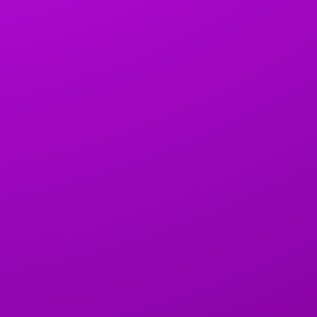
Cara Jitu Menang Besar Togel
MAGNUM 4D di Situs
SEDAPTOGEL