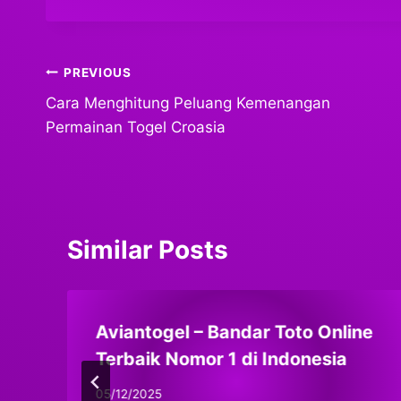
Post
PREVIOUS
Cara Menghitung Peluang Kemenangan
navigation
Permainan Togel Croasia
Similar Posts
Aviantogel – Bandar Toto Online
Terbaik Nomor 1 di Indonesia
05/12/2025