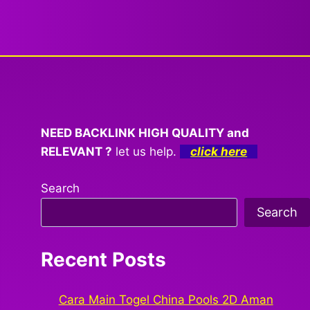
NEED BACKLINK HIGH QUALITY and
RELEVANT ?
let us help.
click here
Search
Search
Recent Posts
Cara Main Togel China Pools 2D Aman