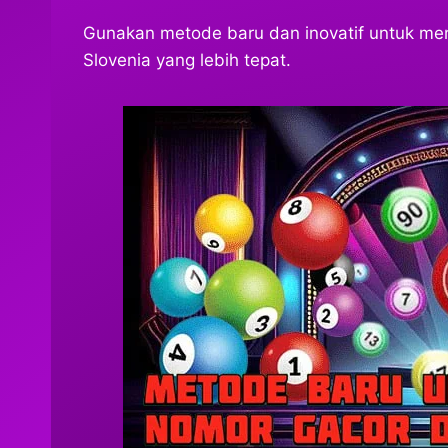
h
a
e
e
k
i
a
c
s
l
y
n
Gunakan metode baru dan inovatif untuk me
t
e
s
e
p
e
Slovenia yang lebih tepat.
s
b
e
g
e
A
o
n
r
p
o
g
a
p
k
e
m
r