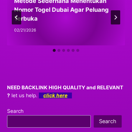
Metode Sederhana Menentukan
Nomor Togel Dubai Agar Peluang
Terbuka
02/21/2026
NEED BACKLINK HIGH QUALITY and RELEVANT
?
let us help.
click here
Search
Search