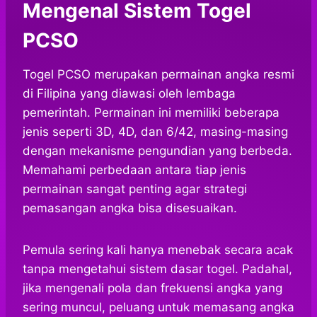
Mengenal Sistem Togel
PCSO
Togel PCSO merupakan permainan angka resmi
di Filipina yang diawasi oleh lembaga
pemerintah. Permainan ini memiliki beberapa
jenis seperti 3D, 4D, dan 6/42, masing-masing
dengan mekanisme pengundian yang berbeda.
Memahami perbedaan antara tiap jenis
permainan sangat penting agar strategi
pemasangan angka bisa disesuaikan.
Pemula sering kali hanya menebak secara acak
tanpa mengetahui sistem dasar togel. Padahal,
jika mengenali pola dan frekuensi angka yang
sering muncul, peluang untuk memasang angka