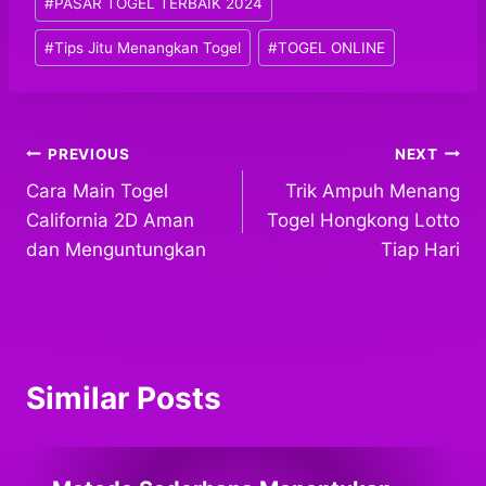
#
PASAR TOGEL TERBAIK 2024
#
Tips Jitu Menangkan Togel
#
TOGEL ONLINE
Post
PREVIOUS
NEXT
Cara Main Togel
Trik Ampuh Menang
navigation
California 2D Aman
Togel Hongkong Lotto
dan Menguntungkan
Tiap Hari
Similar Posts