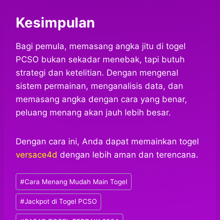
Kesimpulan
Bagi pemula, memasang angka jitu di togel
PCSO bukan sekadar menebak, tapi butuh
strategi dan ketelitian. Dengan mengenal
sistem permainan, menganalisis data, dan
memasang angka dengan cara yang benar,
peluang menang akan jauh lebih besar.
Dengan cara ini, Anda dapat memainkan togel
versace4d
dengan lebih aman dan terencana.
Post
#
Cara Menang Mudah Main Togel
Tags:
#
Jackpot di Togel PCSO